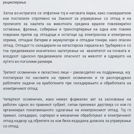
рециклирање.
Затоа во истрагата се опфатени тој и неговата ќерка, како соизвршители
кои постапиле спротивно на Законот за управување со отпад и на
прописите за заштита на животната средина вршеле повеќекратно
оставање, фрлање, собирање и транспортирање на една или повеќе
поврзани пратки од отпадоци и остатоци од електронска и електрична
опрема, отпадни батерии и акумулатори и отпадни тонери, како опасен
отпад. Отпадот го складирале на катастарска парцела во Трубарево и со
тоа предизвикале значително оштетување на квалитетот на почвата и
воздухот односно предизвикале опасност за животот и здравјето на
луѓето во поголеми размери.
Третиот осомничен е овластено лице – раководител на подружница, кој
постапувал по насоките на првиот осомничен и ги распоредувал
работните задачи на вработените при складирањето и обработката на
електричниот отпад.
Четвртиот осомничен, иако немал формален акт за засновање на
работен однос во правниот субјект, сепак преземал дејствија со кои го
организирал понатамошното одлагање на електронскиот отпад. Тој го
примал, складирал, сортирал и механички обработувал и електричниот
отпад надвор од објектите за кои била издадена дозвола за управување
со отпад.