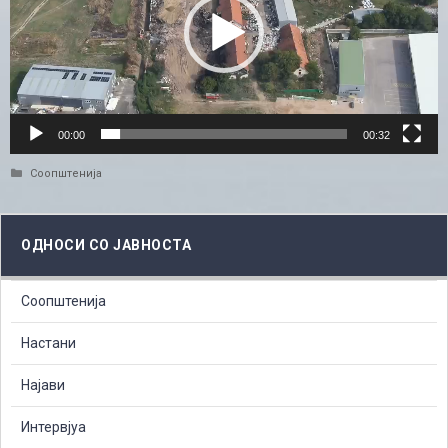
00:00
00:32
Categories
Соопштенија
ОДНОСИ СО ЈАВНОСТА
Соопштенија
Настани
Најави
Интервјуа