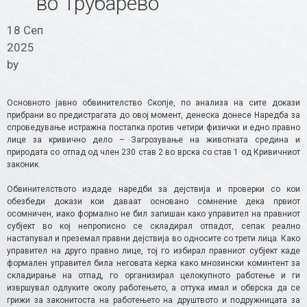
во Трубарево
18 Сеп
2025
by
Основното јавно обвинителство Скопје, по анализа на сите докази
прибрани во предистрагата до овој момент, денеска донесе Наредба за
спроведување истражна постапка против четири физички и едно правно
лице за кривично дело – Загрозување на животната средина и
природата со отпад од член 230 став 2 во врска со став 1 од Кривичниот
законик.
Обвинителството издаде наредби за дејствија и проверки со кои
обезбеди докази кои даваат основано сомнение дека првиот
осомничен, иако формално не бил запишан како управител на правниот
субјект во кој непрописно се складирал отпадот, сепак реално
настапувал и преземал правни дејствија во односите со трети лица. Како
управител на друго правно лице, тој го избирал правниот субјект каде
формален управител била неговата ќерка како мнозински коминтент за
складирање на отпад, го организирал целокупното работење и ги
извршувал одлуките околу работењето, а оттука имал и обврска да се
грижи за законитоста на работењето на друштвото и подружницата за