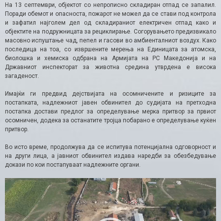
На 13 септември, објектот со непрописно складиран отпад се запалил.
Поради обемот и опасноста, пожарот не можел да се стави под контрола
и зафатил најголем дел од складираниот електричен отпад како и
објектите на подружницата за рециклирање. Согорувањето предизвикало
масовно испуштање чад, пепел и гасови во амбиенталниот воздух. Како
последица на тоа, со извршените мерења на Единицата за атомска,
биолошка и хемиска одбрана на Армијата на РС Македонија и на
Државниот инспекторат за животна средина утврдена е висока
загаденост.
Имајќи ги предвид дејствијата на осомничените и ризиците за
постапката, надлежниот јавен обвинител до судијата на претходна
постапка достави предлог за определување мерка притвор за првиот
осомничен, додека за останатите тројца побарано е определување куќен
притвор.
Во исто време, продолжува да се испитува потенцијална одговорност и
на други лица, а јавниот обвинител издава наредби за обезбедување
докази по кои постапуваат надлежните органи.
Видео
плејер