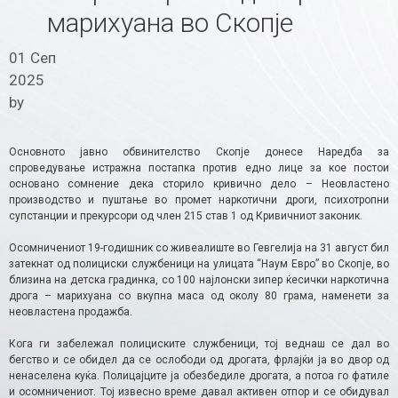
марихуана во Скопје
01 Сеп
2025
by
Основното јавно обвинителство Скопје донесе Наредба за
спроведување истражна постапка против едно лице за кое постои
основано сомнение дека сторило кривично дело – Неовластено
производство и пуштање во промет наркотични дроги, психотропни
супстанции и прекурсори од член 215 став 1 од Кривичниот законик.
Осомничениот 19-годишник со живеалиште во Гевгелија на 31 август бил
затекнат од полициски службеници на улицата “Наум Евро” во Скопје, во
близина на детска градинка, со 100 најлонски зипер ќесички наркотична
дрога – марихуана со вкупна маса од околу 80 грама, наменети за
неовластена продажба.
Кога ги забележал полициските службеници, тој веднаш се дал во
бегство и се обидел да се ослободи од дрогата, фрлајќи ја во двор од
ненаселена куќа. Полицајците ја обезбедиле дрогата, а потоа го фатиле
и осомничениот. Тој извесно време давал активен отпор и се обидувал