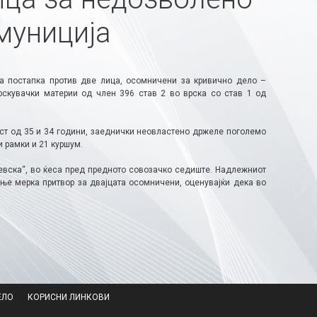
муниција
а постапка против две лица, осомничени за кривично дело –
скувачки материи од член 396 став 2 во врска со став 1 од
аст од 35 и 34 години, заеднички неовластено држеле поголемо
и рамки и 21 куршум.
чевска“, во ќеса пред предното совозачко седиште. Надлежниот
ње мерка притвор за двајцата осомничени, оценувајќи дека во
ЕЛО
КОРИСНИ ЛИНКОВИ