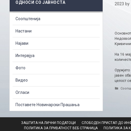
ОДНОСИ СО ЈАВНОСТА
2023
by
Соопштенија
Настани
Основнот
Недозвол
Најави
Кривични
На 16 ма
Интервјуа
количеств
Фото
Оружјето
јавен об
Видео
целост с
Catego
Соопш
Огласи
Поставете Новинарски Прашања
ЗАШТИТА НА ЛИЧНИ ПОДАТОЦИ
СЛОБОДЕН ПРИСТАП ДО ИН
ПОЛИТИКА ЗА ПРИВАТНОСТ ВЕБ СТРАНИЦА
ПОЛИТИКА ЗА 