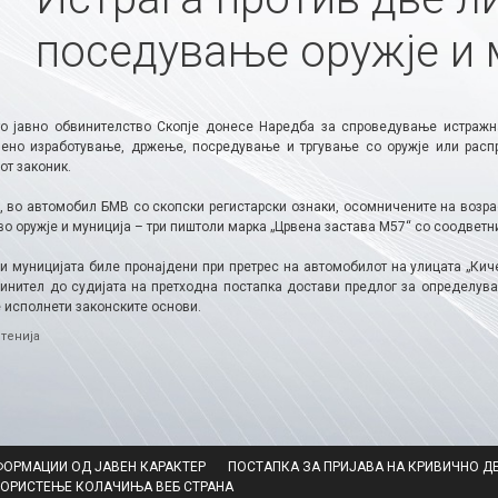
поседување оружје и 
о јавно обвинителство Скопје донесе Наредба за спроведување истражн
ено изработување, држење, посредување и тргување со оружје или распр
от законик.
ј, во автомобил БМВ со скопски регистарски ознаки, осомничените на возр
о оружје и муниција – три пиштоли марка „Црвена застава М57“ со соодветн
 и муницијата биле пронајдени при претрес на автомобилот на улицата „Ки
винител до судијата на претходна постапка достави предлог за определува
е исполнети законските основи.
ries
тенија
ФОРМАЦИИ ОД ЈАВЕН КАРАКТЕР
ПОСТАПКА ЗА ПРИЈАВА НА КРИВИЧНО Д
КОРИСТЕЊЕ КОЛАЧИЊА ВЕБ СТРАНА