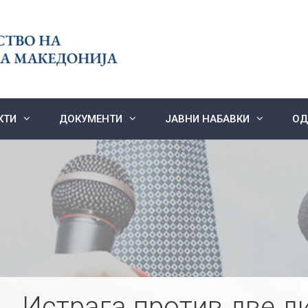
КТИ
ДОКУМЕНТИ
ЈАВНИ НАБАВКИ
ОД
Истрага против две л