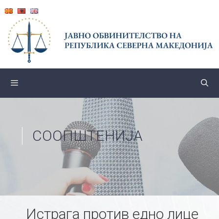
Skip
to
content
СООПШТЕНИЈА
Истрага против едно лице