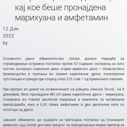
кај кое беше пронајдена
марихуана и амфетамин
12 Дек
2022
by
Основното јавно обвинителство Скопје донесе Наредба за
спроведување истражна постапка против 57-годишен скопјанец за кого
постои основано сомнение дека сторил кривично дело – Неовластено
производство и пуштање во промет наркотични дроги, психотропни
супстанции и прекурсори според член 215 став 1 од Кривичниот законик.
При претрес во домот на осомничениот на улицата „Никола Тесла“, на 9
декември, биле пронајдени 481,04 грама наркотична дрога – марихуана,
спакувана во повеќе различни пакувања и наменета за натамошна
препродажба, како и 0,42 грама амфетамин и две дигитални ваги со
остатоци од дрога.
Јавниот обвинител до судијата на претходна постапка од Основниот
кривичен суд Скопје достави предлог за определување мерка притвор за