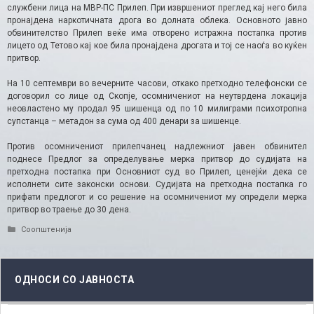
службени лица на МВР-ПС Прилеп. При извршениот преглед кај него била
пронајдена наркотичната дрога во долната облека. Основното јавно
обвинителство Прилеп веќе има отворено истражна постапка против
лицето од Тетово кај кое била пронајдена дрогата и тој се наоѓа во куќен
притвор.
На 10 септември во вечерните часови, откако претходно телефонски се
договорил со лице од Скопје, осомничениот на неутврдена локација
неовластено му продал 95 шишенца од по 10 милиграми психотропна
супстанца – метадон за сума од 400 денари за шишенце.
Против осомничениот прилепчанец надлежниот јавен обвинител
поднесе Предлог за определување мерка притвор до судијата на
претходна постапка при Основниот суд во Прилеп, ценејќи дека се
исполнети сите законски основи. Судијата на претходна постапка го
прифати предлогот и со решение на осомничениот му определи мерка
притвор во траење до 30 дена.
Categories
Соопштенија
ОДНОСИ СО ЈАВНОСТА