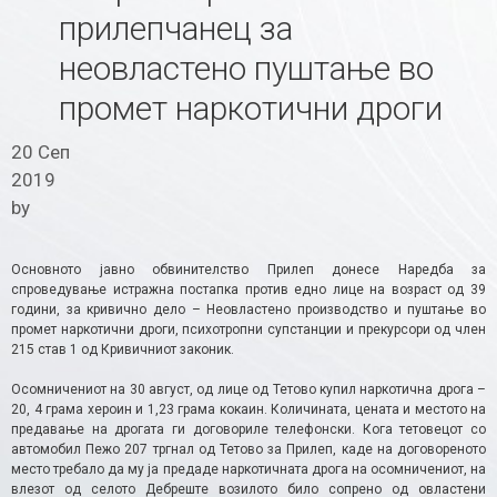
прилепчанец за
неовластено пуштање во
промет наркотични дроги
20 Сеп
2019
by
Основното јавно обвинителство Прилеп донесе Наредба за
спроведување истражна постапка против едно лице на возраст од 39
години, за кривично дело – Неовластено производство и пуштање во
промет наркотични дроги, психотропни супстанции и прекурсори од член
215 став 1 од Кривичниот законик.
Осомничениот на 30 август, од лице од Тетово купил наркотична дрога –
20, 4 грама хероин и 1,23 грама кокаин. Количината, цената и местото на
предавање на дрогата ги договориле телефонски. Кога тетовецот со
автомобил Пежо 207 тргнал од Тетово за Прилеп, каде на договореното
место требало да му ја предаде наркотичната дрога на осомничениот, на
влезот од селото Дебреште возилото било сопрено од овластени