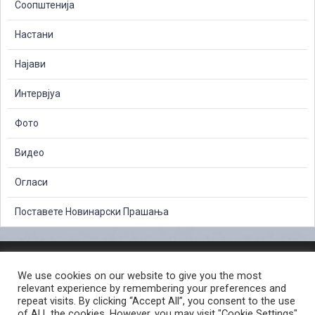
Соопштенија
Настани
Најави
Интервјуа
Фото
Видео
Огласи
Поставете Новинарски Прашања
ЗАШТИТА НА ЛИЧНИ ПОДАТОЦИ
We use cookies on our website to give you the most
СЛОБОДЕН ПРИСТАП ДО ИНФОРМАЦИИ ОД ЈАВЕН КАРАКТЕР
relevant experience by remembering your preferences and
ПОСТАПКА ЗА ПРИЈАВА НА КРИВИЧНО ДЕЛО
КОРИСНИ ЛИНКОВИ
repeat visits. By clicking “Accept All”, you consent to the use
of ALL the cookies. However, you may visit "Cookie Settings"