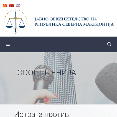
Skip
to
content
СООПШТЕНИЈА
Истрага против