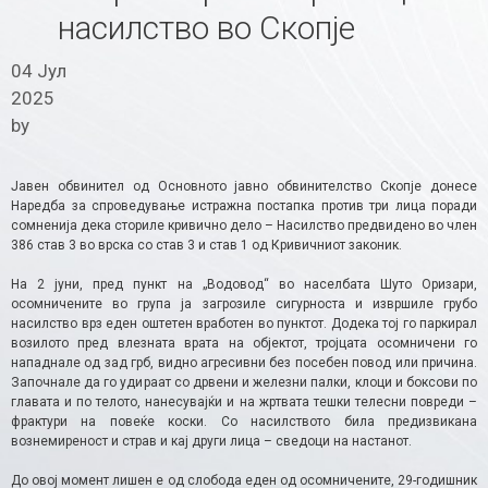
насилство во Скопје
04 Јул
2025
by
Јавен обвинител од Основното јавно обвинителство Скопје донесе
Наредба за спроведување истражна постапка против три лица поради
сомненија дека сториле кривично дело – Насилство предвидено во член
386 став 3 во врска со став 3 и став 1 од Кривичниот законик.
На 2 јуни, пред пункт на „Водовод“ во населбата Шуто Оризари,
осомничените во група ја загрозиле сигурноста и извршиле грубо
насилство врз еден оштетен вработен во пунктот. Додека тој го паркирал
возилото пред влезната врата на објектот, тројцата осомничени го
нападнале од зад грб, видно агресивни без посебен повод или причина.
Започнале да го удираат со дрвени и железни палки, клоци и боксови по
главата и по телото, нанесувајќи и на жртвата тешки телесни повреди –
фрактури на повеќе коски. Со насилството била предизвикана
вознемиреност и страв и кај други лица – сведоци на настанот.
До овој момент лишен е од слобода еден од осомничените, 29-годишник