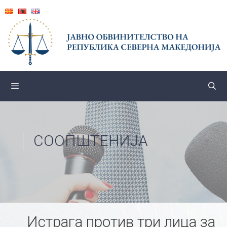
Skip
to
content
СООПШТЕНИЈА
Истрага против три лица за