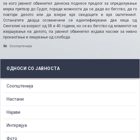
за кого јавниот обвинител денеска поднесе предлог за определување
мерка притвор до Судот, поради можноста да се даде во бегство, да го
повтори делото или да влијае врз сведоците и врз оштетениот.
Останатите двајца осомничени се идентификувани две лица од
Сингелиќ на возраст од 38 и 40 години, но се во бегство од моментот на
извршување на делото, па јавниот обвинител издава насоки за нивно
пронаоѓање и лишување од слобода.
Categories
Соопштенија
ОДНОСИ СО ЈАВНОСТА
Соопштенија
Настани
Најави
Интервјуа
Фото