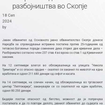
разбојништва во Скопје
18 Сеп
2024
by
Јавен обвинител од Основното јавно обвинителство Скопје донесе
Наредба за спроведување истражна постапка против 25-годишник од
тетовско Боговиње поради сомнение дека сторил две кривични дела –
Разбојништво согласно член 237 став 4 во врска со став 1 од Кривичниот
законик.
На 12 септември влегол во обложувалница на улицата “Никола
Тримпаре” и со опасно орудие – скалпел се заканил по животот на една
вработена и одзел 211.680 денари од сефот и касата.
На 14 септември, на сличен начин, од обложувалница во трговскиот
центар “Лептокарија”, заканувајќи се со скалпелот на еден вработен,
одзел 80.250 денари.
Бидејќи постои опасност од бегство, можност да ја попречува
постапката и да го повтори делото, јавниот обвинител до судијата на