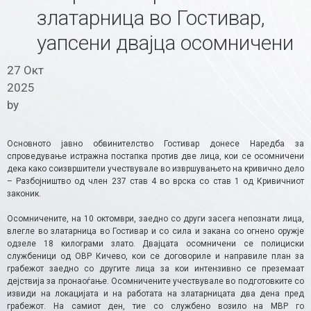
златарница во Гостивар,
уапсени двајца осомничени
27 Окт
2025
by
Основното јавно обвинителство Гостивар донесе Наредба за
спроведување истражна постапка против две лица, кои се осомничени
дека како соизвршители учествувале во извршувањето на кривично дело
– Разбојништво од член 237 став 4 во врска со став 1 од Кривичниот
законик.
Осомничените, на 10 октомври, заедно со други засега непознати лица,
влегле во златарница во Гостивар и со сила и закана со огнено оружје
одзеле 18 килограми злато. Двајцата осомничени се полициски
службеници од ОВР Кичево, кои се договориле и направиле план за
грабежот заедно со другите лица за кои интензивно се преземаат
дејствија за пронаоѓање. Осомничените учествувале во подготовките со
извиди на локацијата и на работата на златарницата два дена пред
грабежот. На самиот ден, тие со службено возило на МВР го