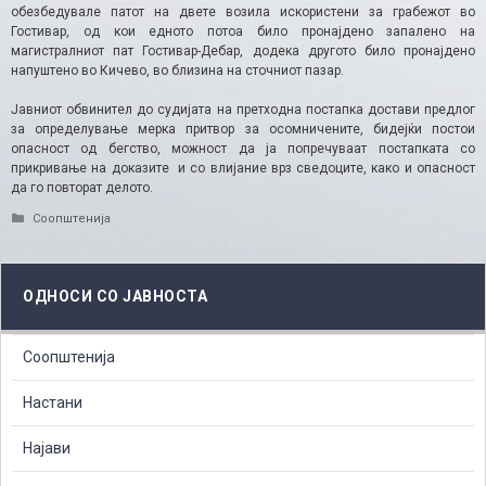
обезбедувале патот на двете возила искористени за грабежот во
Гостивар, од кои едното потоа било пронајдено запалено на
магистралниот пат Гостивар-Дебар, додека другото било пронајдено
напуштено во Кичево, во близина на сточниот пазар.
Јавниот обвинител до судијата на претходна постапка достави предлог
за определување мерка притвор за осомничените, бидејќи постои
опасност од бегство, можност да ја попречуваат постапката со
прикривање на доказите и со влијание врз сведоците, како и опасност
да го повторат делото.
Categories
Соопштенија
ОДНОСИ СО ЈАВНОСТА
Соопштенија
Настани
Најави