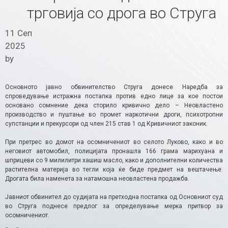
трговија со дрога во Струга
11 Сеп
2025
by
Основното јавно обвинителство Струга донесе Наредба за
спроведување истражна постапка против едно лице за кое постои
основано сомнение дека сторило кривично дело – Неовластено
производство и пуштање во промет наркотични дроги, психотропни
супстанции и прекурсори од член 215 став 1 од Кривичниот законик.
При претрес во домот на осомничениот во селото Луково, како и во
неговиот автомобил, полицијата пронашла 166 грама марихуана и
шприцеви со 9 милилитри хашиш масло, како и дополнителни количества
растителна материја во тегли која ќе биде предмет на вештачење.
Дрогата била наменета за натамошна неовластена продажба.
Јавниот обвинител до судијата на претходна постапка од Основниот суд
во Струга поднесе предлог за определување мерка притвор за
осомничениот.