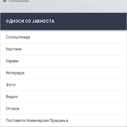
Categories
Соопштенија
ОДНОСИ СО ЈАВНОСТА
Соопштенија
Настани
Најави
Интервјуа
Фото
Видео
Огласи
Поставете Новинарски Прашања