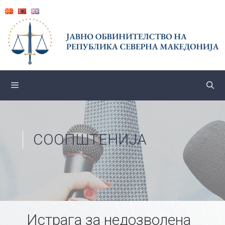
Skip
to
content
СООПШТЕНИЈА
Истрага за недозволена