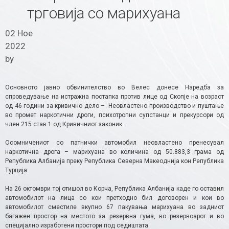
трговија со марихуана
02 Ное
2022
by
Oсновното јавно обвинителство во Велес донесе Наредба за
спроведување на истражна постапка против лице од Скопје на возраст
од 46 години за кривично дело – Неовластено производство и пуштање
во промет наркотични дроги, психотропни супстанци и прекурсори од
член 215 став 1 од Кривичниот законик.
Осомничениот со патнички автомобил неовластено пренесувал
наркотична дрога – марихуана во количина од 50.883,3 грама од
Република Албанија преку Република Северна Макеоднија кон Република
Турција.
На 26 октомври тој отишол во Корча, Република Албанија каде го оставил
автомобилот на лица со кои претходно бил договорен и кои во
автомобилот сместиле вкупно 67 пакувања марихуана во задниот
багажен простор на местото за резервна гума, во резервоарот и во
специјално изработени простори под седиштата.