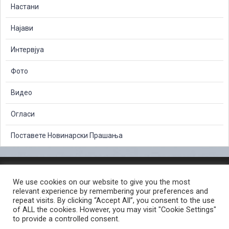
Настани
Најави
Интервјуа
Фото
Видео
Огласи
Поставете Новинарски Прашања
ЗАШТИТА НА ЛИЧНИ ПОДАТОЦИ
We use cookies on our website to give you the most
СЛОБОДЕН ПРИСТАП ДО ИНФОРМАЦИИ ОД ЈАВЕН КАРАКТЕР
relevant experience by remembering your preferences and
ПОСТАПКА ЗА ПРИЈАВА НА КРИВИЧНО ДЕЛО
КОРИСНИ ЛИНКОВИ
repeat visits. By clicking “Accept All”, you consent to the use
of ALL the cookies. However, you may visit "Cookie Settings"
ПОЛИТИКА ЗА ПРИВАТНОСТ ВЕБ СТРАНИЦА
to provide a controlled consent.
ПОЛИТИКА ЗА КОРИСТЕЊЕ КОЛАЧИЊА ВЕБ СТРАНА