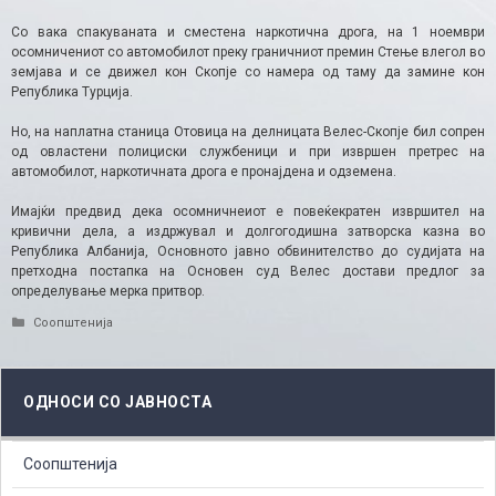
Со вака спакуваната и сместена наркотична дрога, на 1 ноември
осомничениот со автомобилот преку граничниот премин Стење влегол во
земјава и се движел кон Скопје со намера од таму да замине кон
Република Турција.
Но, на наплатна станица Отовица на делницата Велес-Скопје бил сопрен
од овластени полициски службеници и при извршен претрес на
автомобилот, наркотичната дрога е пронајдена и одземена.
Имајќи предвид дека осомничнеиот е повеќекратен извршител на
кривични дела, а издржувал и долгогодишна затворска казна во
Република Албанија, Основното јавно обвинителство до судијата на
претходна постапка на Основен суд Велес достави предлог за
определување мерка притвор.
Categories
Соопштенија
ОДНОСИ СО ЈАВНОСТА
Соопштенија