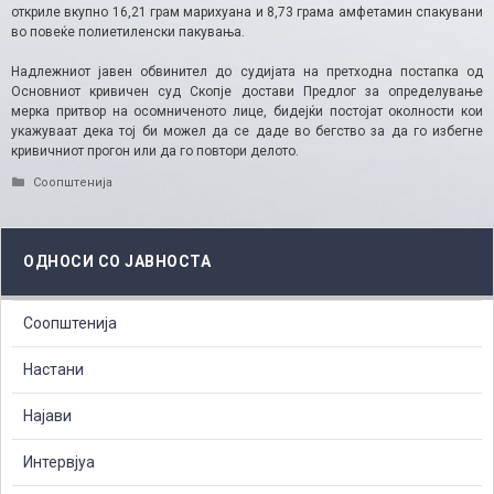
откриле вкупно 16,21 грам марихуана и 8,73 грама амфетамин спакувани
во повеќе полиетиленски пакувања.
Надлежниот јавен обвинител до судијата на претходна постапка од
Основниот кривичен суд Скопје достави Предлог за определување
мерка притвор на осомниченото лице, бидејќи постојат околности кои
укажуваат дека тој би можел да се даде во бегство за да го избегне
кривичниот прогон или да го повтори делото.​
Categories
Соопштенија
ОДНОСИ СО ЈАВНОСТА
Соопштенија
Настани
Најави
Интервјуа