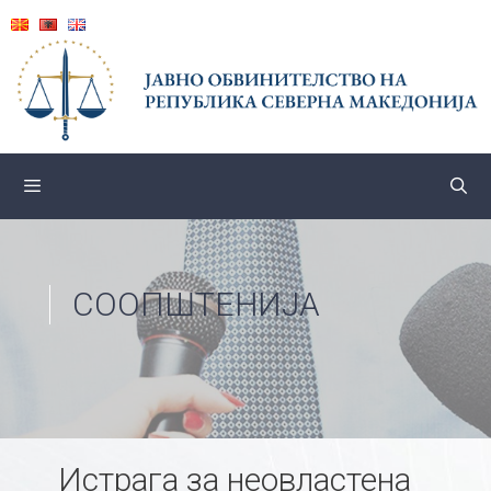
Skip
to
content
СООПШТЕНИЈА
Истрага за неовластена