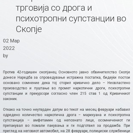
трговија со дрога и
психотропни супстанции во
Скопје
02 Мар
2022
by
Против 42-годишен скопјанец Основното јавно обвинителство Скопје
донесе Наредба за спроведување истражна постапка, бидејќи постои
основано сомнение дека тој сторил кривично дело – Неовластено
производство и пуштање во промет наркотични дроги, психотропни
супстанции и прекурсори согласно член 215 став 1 од Кривичниот
законик.
Откако на точно неутврден датум во текот на месец февруари набавил
одредено количество наркотична дрога – марихуана и психотропна
супстанција – амфетамин од непознато лице, осомничениот ги
препакувал во помали пакувања и ги подготвил за продажба. При
преглед на неговиот автомобил, на 28 февруари, полициски службеници