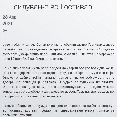
силување во Гостивар
28 Апр
2021
by
Јавен обвинител од Основното јавно обвинителство Гостивар донесе
Наредба за спроведување истражна постапка против 41-годишен
гостиварец за кривично дело – Силување од член 186 став 1 во врска со
член 19 (во обид) од Кривичниот законик.
На 27 април осомничениот се обидел да изврши обљуба врз една жена,
така што најпрвин влегол во нејзината куќа и побарал да му свари кафе.
Откако го одбила, тој ја нападнал започнал да се соблекува и да ја
допира. Во обид да ја совлада, ја удрил со тупаница по главата.
Оштетената за цело време се спротивставувала и во еден момент
успеала да се ослободи и да излезе во дворот. Таму наишол сведок, кој
го спречил осомничениот во намерата.
Јавниот обвинител до судијата на претходна постапка од Основниот суд
во Гостивар достави предлог за определување мерка притвор за
осомниченото лице.