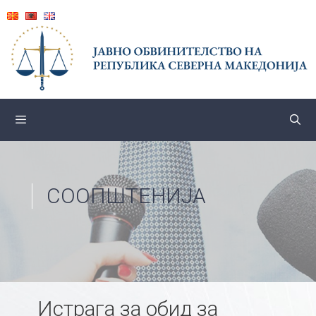
Skip
to
content
СООПШТЕНИЈА
Истрага за обид за