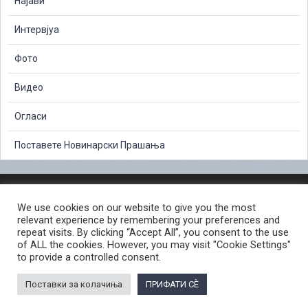
Најави
Интервјуа
Фото
Видео
Огласи
Поставете Новинарски Прашања
ЗАШТИТА НА ЛИЧНИ ПОДАТОЦИ
We use cookies on our website to give you the most
СЛОБОДЕН ПРИСТАП ДО ИНФОРМАЦИИ ОД ЈАВЕН КАРАКТЕР
relevant experience by remembering your preferences and
ПОСТАПКА ЗА ПРИЈАВА НА КРИВИЧНО ДЕЛО
КОРИСНИ ЛИНКОВИ
repeat visits. By clicking “Accept All”, you consent to the use
of ALL the cookies. However, you may visit "Cookie Settings"
ПОЛИТИКА ЗА ПРИВАТНОСТ ВЕБ СТРАНИЦА
to provide a controlled consent.
ПОЛИТИКА ЗА КОРИСТЕЊЕ КОЛАЧИЊА ВЕБ СТРАНА
Поставки за колачиња
ПРИФАТИ СÈ
© 2026 ЈАВНО ОБВИНИТЕЛСТВО НА РЕПУБЛИКА СЕВЕРНА МАКЕДОНИЈА •
Developed by Unet • Supported by the OSCE Mission to Skopje