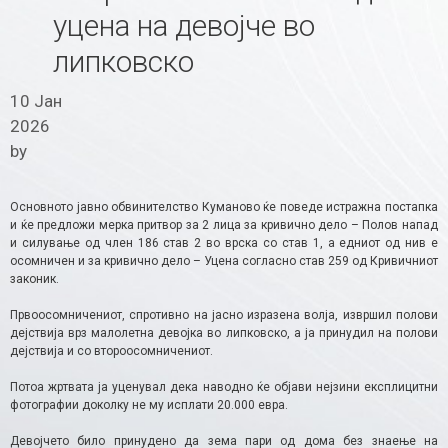
уцена на девојче во
липковско
10 Јан
2026
by
Основното јавно обвинителство Куманово ќе поведе истражна постапка
и ќе предложи мерка притвор за 2 лица за кривично дело – Полов напад
и силување од член 186 став 2 во врска со став 1, а едниот од нив е
осомничен и за кривично дело – Уцена согласно став 259 од Кривичниот
законик.
Првоосомничениот, спротивно на јасно изразена волја, извршил полови
дејствија врз малолетна девојка во липковско, а ја принудил на полови
дејствија и со второосомничениот.
Потоа жртвата ја уценувал дека наводно ќе објави нејзини експлицитни
фотографии доколку не му исплати 20.000 евра.
Девојчето било принудено да зема пари од дома без знаење на