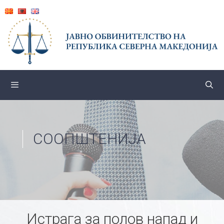
Skip
to
content
СООПШТЕНИЈА
Истрага за полов напад и