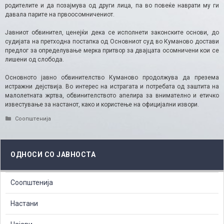
родителите и да позајмува од други лица, па во повеќе наврати му ги
давала парите на првоосомничениот.
Јавниот обвинител, ценејќи дека се исполнети законските основи, до
судијата на претходна постапка од Основниот суд во Куманово достави
предлог за определување мерка притвор за двајцата осомничени кои се
лишени од слобода.
Основното јавно обвинителство Куманово продолжува да презема
истражни дејствија. Во интерес на истрагата и потребата од заштита на
малолетната жртва, обвинителството апелира за внимателно и етичко
известување за настанот, како и користење на официјални извори.
Categories
Соопштенија
ОДНОСИ СО ЈАВНОСТА
Соопштенија
Настани