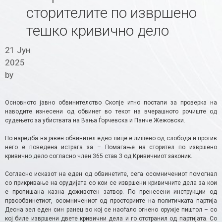
сторителите по извршено
тешко кривично дело
21 Јун
2025
by
Основното јавно обвинителство Скопје итно постапи за проверка на
наводите изнесени од обвинет во текот на вчерашното рочиште од
судењето за убиствата на Вања Ѓорчевска и Панче Жежовски.
По наредба на јавен обвинител едно лице е лишено од слобода и против
него е поведена истрага за – Помагање на сторител по извршено
кривично дело согласно член 365 став 3 од Кривичниот законик.
Согласно исказот на еден од обвинетите, сега осомничениот помогнал
со прикривање на орудијата со кои се извршени кривичните дела за кои
е пропишана казна доживотен затвор. По пренесени инструкции од
првообвинетиот, осомничениот од просториите на политичката партија
Десна зел еден син ранец во кој се наоѓало огнено оружје пиштол – со
кој биле извршени двете кривични дела и го отстранил од партијата. Со