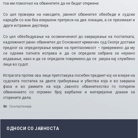
тоа им помогнал на обвинетите да не бидат откриени.
Со цел проверка на наводите, јавниот обвинител обезбеди и судски
наредби со кои беа извршени претреси на две локации, а се преземаат и
други истражни дејствија.
Со цел обезбедување на осомничениот до завршување на постапката,
надлежниот јавен обвинител до Основниот кривичен суд Скопје достави
предлог за определување мерки на претпазливост – привремено да му
се одземе патната исправа и да се определи забрана за нејзино
издавање, како и да се определи повремено да се јавува кај службено
лице во судот.
Истрагата против ова лице претставува посебен предмет кој не влијае на
судската постапка за двете грабнувања и убиства која е во завршна
фаза и во рамките на која Јавното обвинителство го поткрепи
обвинението со огромен број вербални и материјални докази за
сторените дела.
Categories
Соопштенија
ОДНОСИ СО ЈАВНОСТА