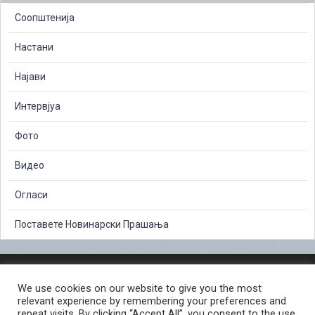
Соопштенија
Настани
Најави
Интервјуа
Фото
Видео
Огласи
Поставете Новинарски Прашања
ЗАШТИТА НА ЛИЧНИ ПОДАТОЦИ
We use cookies on our website to give you the most
СЛОБОДЕН ПРИСТАП ДО ИНФОРМАЦИИ ОД ЈАВЕН КАРАКТЕР
relevant experience by remembering your preferences and
ПОСТАПКА ЗА ПРИЈАВА НА КРИВИЧНО ДЕЛО
КОРИСНИ ЛИНКОВИ
repeat visits. By clicking “Accept All”, you consent to the use