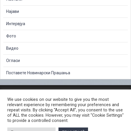
Најави
Интервјуа
Фото
Видео
Огласи
Поставете Новинарски Прашања
ЗАШТИТА НА ЛИЧНИ ПОДАТОЦИ
We use cookies on our website to give you the most
СЛОБОДЕН ПРИСТАП ДО ИНФОРМАЦИИ ОД ЈАВЕН КАРАКТЕР
relevant experience by remembering your preferences and
ПОСТАПКА ЗА ПРИЈАВА НА КРИВИЧНО ДЕЛО
КОРИСНИ ЛИНКОВИ
repeat visits. By clicking “Accept All”, you consent to the use
of ALL the cookies. However, you may visit "Cookie Settings"
ПОЛИТИКА ЗА ПРИВАТНОСТ ВЕБ СТРАНИЦА
to provide a controlled consent.
ПОЛИТИКА ЗА КОРИСТЕЊЕ КОЛАЧИЊА ВЕБ СТРАНА