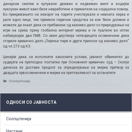
денарски сметки и купувале движен и недвижен имот и водејќи
луксузен живот иако биле невработени и приматели на социјална помош.
Во прикривањето на изворот на парите учествувале и нивната ќерка и
уште едно лице, тие примиле парични средства за кои биле должни и
можеле да знаат дека се прибавени од казниво дело со приредување на
игри на среќа преку глобална интернет мрежа и ги пуштиле во оптек
набавувајќи две ПМВ. Со овие дејствија четворицата осомничени дека
сториле кривично дело „Перење пари и други приноси од казниво дело“
од чл.273 од КЗ.
Ценејќи дека се исполнети закоските услови, јавниот обвинител до
судијата на претходна постапка при Основниот кривичен суд – Скопје
денеска ќе достави предлог за определување на мерка притвор за
двајцата првосомничени и мерки на претпазливост за останатите.
Categories
Соопштенија
ОДНОСИ СО ЈАВНОСТА
Соопштенија
Настани