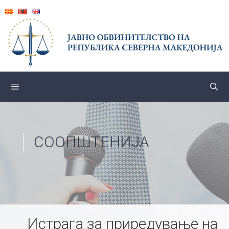
Skip
to
content
СООПШТЕНИЈА
Истрага за приредување на