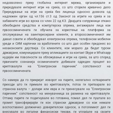
недозволено преку глобална интернет мрежа, организирале и
приредувале интернет игри на среќа, со што сториле кривично дело
Приредување на игри на среќа без лиценца односно дозвола од
надлежен орган од чл.156 ст.3 од Законот за игрите на среќа и за
забавните игри во врска со член 22 од КЗ. Двајцата сопружници откако
обезбедиле средства и компјутерска опрема, ангажирале лица кои
првоосомничената ги обучила за користење на платформа за
опслужување на заинтересирани клиенти, а второосомничениот им
давал совети и обезбедувал електронска опрема, телефонски мобилни
уреди и СИМ картички за вработените со што дал особен придонес во
незаконските дејствија. Со клиентите, кои морало да бидат турски
државјани, комуницирале преку апликациите за контакт Skype и Whatsapp
нудејќи им поволности за обложување и игри на среќа, за што според
првичните сознанија осомничените добивале одреден процент во
криптовалути на “Електронски паричник“ сопственост на
првоосомничената.
Со намера да го прикријат изворот на парите, нелегално остварените
приходи што ги примале во криптовалути, потоа ги претварале во
странска валута – долари или евра и ги пренесувале на “Електронски
паричник“ сопственост на менувачница за размена на криптовалути.
Оттаму парите ги подигнувале во готовина, помал дел ги пуштале во
промет трансферирајќи ги кон странски државјани со кои немале
воспоставено должничко доверителски односи, а поголемиот дел ги
внесувале во легални финансиски текови, ги уплаќале на своите