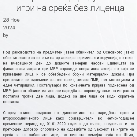
игри на среќа без лиценца
28 Ное
2024
by
Под раководство на предметен јавен обвинител од Основното јавно
обвинителство за гонење на организиран криминал и корупција, во текот
на вчерашниот ден до доцните вечерни часови Единицата за
финансиски истраги при МВР спроведе оперативна акција во која се
приведени лица и се обезбедени бројни материјални докази. При
претресите се одземени златен накит, четири ПМВ, пет моторцикли и
еден четирицикл. Постапувајќи по кривичната пријава поднесена од
МВР, јавниот обвинител донесе наредба за спроведување на истражна
постапка против две лица, додека за две лица се води скратена
постапка.
Според описот содржан во диспозитивот на наредбата прво и
второосомниченото лице како соизвршители во четиригодишен
временски период од 01.01.2020 година до вчера, заеднички и по
претходен договор, спротивно на одредбите од Законот за игрите на
среќа и за забавните игри, во нивната семејна куќа во Штип,