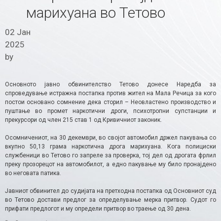
марихуана во Тетово
02 Јан
2025
by
Основното јавно обвинителство Тетово донесе Наредба за
спроведување истражна постапка против жител на Мала Речица за кого
постои основано сомнение дека сторил – Неовластено производство и
пуштање во промет наркотични дроги, психотропни супстанции и
прекурсори од член 215 став 1 од Кривичниот законик.
Осомничениот, на 30 декември, во својот автомобил држел пакувања со
вкупно 50,13 грама наркотична дрога марихуана. Кога полициски
службеници во Тетово го запреле за проверка, тој дел од дрогата фрлил
преку прозорецот на автомобилот, а едно пакување му било пронајдено
во неговата патика.
Јавниот обвинител до судијата на претходна постапка од Основниот суд
во Тетово достави предлог за определување мерка притвор. Судот го
прифати предлогот и му определи притвор во траење од 30 дена.