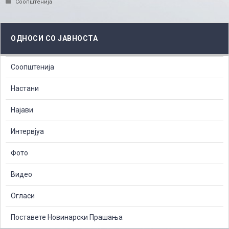
Categories
Соопштенија
ОДНОСИ СО ЈАВНОСТА
Соопштенија
Настани
Најави
Интервјуа
Фото
Видео
Огласи
Поставете Новинарски Прашања