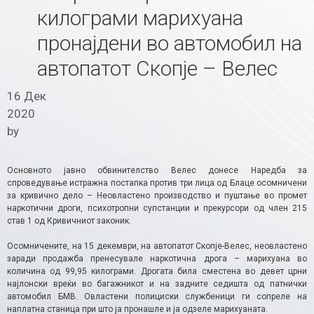
килограми марихуана
пронајдени во автомобил на
автопатот Скопје – Велес
16 Дек
2020
by
Основното јавно обвинителство Велес донесе Наредба за
спроведување истражна постапка против три лица од Блаце осомничени
за кривично дело – Неовластено производство и пуштање во промет
наркотични дроги, психотропни супстанции и прекурсори од член 215
став 1 од Кривичниот законик.
Осомничените, на 15 декември, на автопатот Скопје-Велес, неовластено
заради продажба пренесувале наркотична дрога – марихуана во
количина од 99,95 килограми. Дрогата била сместена во девет црни
најлонски вреќи во багажникот и на задните седишта од патнички
автомобил БМВ. Овластени полициски службеници ги сопреле на
наплатна станица при што ја пронашле и ја одзеле марихуаната.