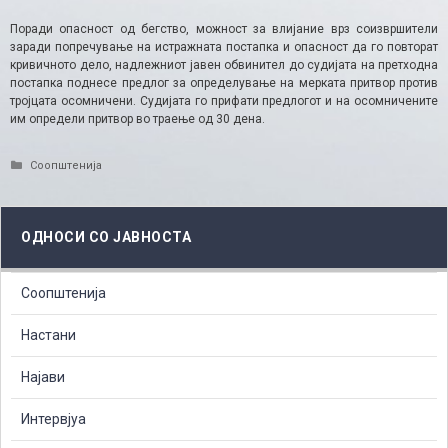
Поради опасност од бегство, можност за влијание врз соизвршители
заради попречување на истражната постапка и опасност да го повторат
кривичното дело, надлежниот јавен обвинител до судијата на претходна
постапка поднесе предлог за определување на мерката притвор против
тројцата осомничени. Судијата го прифати предлогот и на осомничените
им определи притвор во траење од 30 дена.
Categories
Соопштенија
ОДНОСИ СО ЈАВНОСТА
Соопштенија
Настани
Најави
Интервјуа