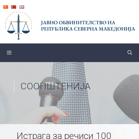
Skip
to
content
СООПШТЕНИЈА
Истрага за речиси 100