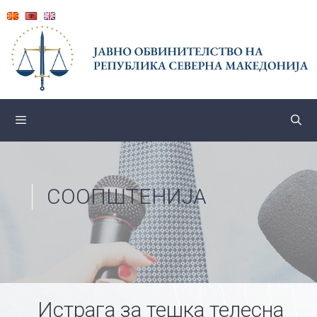
Skip
to
content
СООПШТЕНИЈА
Истрага за тешка телесна