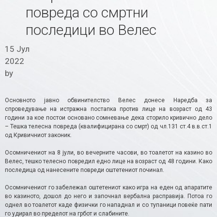
повреда со смртни
последици во Велес
15 Јул
2022
by
Основното јавно обвинителство Велес донесе Наредба за
спроведување на истражна постапка против лице на возраст од 43
години за кое постои основано сомневање дека сторило кривично дело
– Тешка телесна повреда (квалифицирана со смрт) од чл.131 ст.4 в.в.ст.1
од Кривичниот законик.
Осомничениот на 8 јули, во вечерните часови, во тоалетот на казино во
Велес, тешко телесно повредил едно лице на возраст од 48 години. Како
последица од нанесените повреди оштетениот починал.
Осомничениот го забележал оштетениот како игра на еден од апаратите
во казиното, дошол до него и започнал вербална расправија. Потоа го
однел во тоалетот каде физички го нападнал и со тупаници повеќе пати
го удирал во пределот на грбот и слабините.