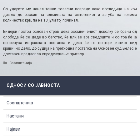
Со ударите му нанел тешки телесни повреди како последица на кои
дошло до раскин на слезината на оштетениот и загуба на големо
количество крв, па на 13 јули тој починал.
Бидејќи постои основан страв дека осомничениот доколку се брани од
слобода ќе се даде во бегство, ќе влијае врз сведоците и со тоа ќе ја
попречува истражната постапка и дека ќе го повтори истиот вид
кривично дело, до судија на претходна постапка на Основен суд Велес е
доставен предлог за определување притвор.​
Categories
Соопштенија
ОДНОСИ СО ЈАВНОСТА
Соопштенија
Настани
Најави