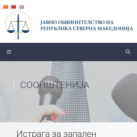
Skip
to
content
СООПШТЕНИЈА
Истрага за запален