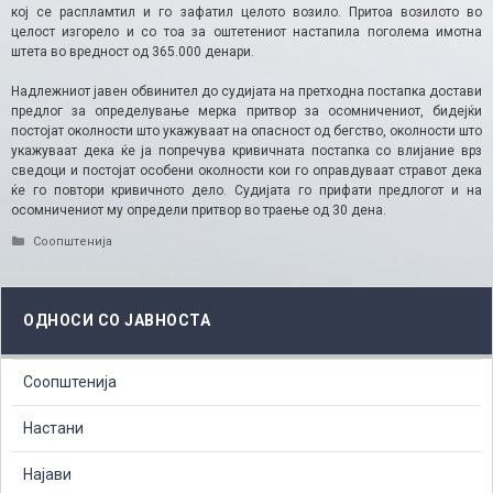
кој се распламтил и го зафатил целото возило. Притоа возилото во
целост изгорело и со тоа за оштетениот настапила поголема имотна
штета во вредност од 365.000 денари.
Надлежниот јавен обвинител до судијата на претходна постапка достави
предлог за определување мерка притвор за осомничениот, бидејќи
постојат околности што укажуваат на опасност од бегство, околности што
укажуваат дека ќе ја попречува кривичната постапка со влијание врз
сведоци и постојат особени околности кои го оправдуваат стравот дека
ќе го повтори кривичното дело. Судијата го прифати предлогот и на
осомничениот му определи притвор во траење од 30 дена.​
Categories
Соопштенија
ОДНОСИ СО ЈАВНОСТА
Соопштенија
Настани
Најави