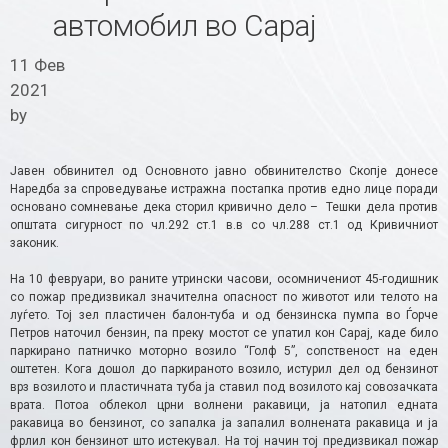
автомобил во Сарај
11 Фев
2021
by
Јавен обвинител од Основното јавно обвинителство Скопје донесе
Наредба за спроведување истражна постапка против едно лице поради
основано сомневање дека сторил кривично дело – Тешки дела против
општата сигурност по чл.292 ст.1 в.в со чл.288 ст.1 од Кривичниот
законик.
На 10 февруари, во раните утрински часови, осомничениот 45-годишник
со пожар предизвикал значителна опасност по животот или телото на
луѓето. Тој зел пластичен балон-туба и од бензинска пумпа во Ѓорче
Петров наточил бензин, па преку мостот се упатил кон Сарај, каде било
паркирано патничко моторно возило “Голф 5”, сопственост на еден
оштетен. Кога дошол до паркираното возило, истурил дел од бензинот
врз возилото и пластичната туба ја ставил под возилото кај совозачката
врата. Потоа облекол црни волнени ракавици, ја натопил едната
ракавица во бензинот, со запалка ја запалил волнената ракавица и ја
фрлил кон бензинот што истекувал. На тој начин тој предизвикал пожар