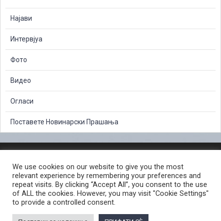
Најави
Интервјуа
Фото
Видео
Огласи
Поставете Новинарски Прашања
ЗАШТИТА НА ЛИЧНИ ПОДАТОЦИ
We use cookies on our website to give you the most
СЛОБОДЕН ПРИСТАП ДО ИНФОРМАЦИИ ОД ЈАВЕН КАРАКТЕР
relevant experience by remembering your preferences and
ПОСТАПКА ЗА ПРИЈАВА НА КРИВИЧНО ДЕЛО
КОРИСНИ ЛИНКОВИ
repeat visits. By clicking “Accept All”, you consent to the use
of ALL the cookies. However, you may visit "Cookie Settings"
ПОЛИТИКА ЗА ПРИВАТНОСТ ВЕБ СТРАНИЦА
to provide a controlled consent.
ПОЛИТИКА ЗА КОРИСТЕЊЕ КОЛАЧИЊА ВЕБ СТРАНА