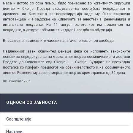
маса и истото со брза помош било пренесено во Ургентниот- хируршки
центар – Скопје. Поради влошување на состојбата повредениот е
пренесен на Клиниката за неврохирургија каде му била извршена
интервенција и е задржан на Клиниката за анестезија, реанимација и
интензивно лекување. На 11 август оштетениот им подлегнал на
повредите, а дежурен обвинител издаде Наредба за обдукција.
Вчера во попладневните часови напаѓачот е лишен од слобода.
Надлежниот јавен обвинител ценеше дека се исполнети законските
основи за определување на мерката притвор за осомничениот и достави
Предлог до Основниот суд Скопје 1 – Скопје. Судијата на претходна
постапка го прифати предлогот на обвинителството и на осомниченото
лице со Решение му изрече мерка притвор во времетраење од 30 дена.
Categories
Соопштенија
ОДНОСИ СО ЈАВНОСТА
Соопштенија
Настани