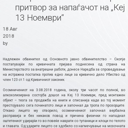
притвор за напаѓачот на „Кеј
13 Ноември“
18 Авг
2018
by
Надлежен обвинител од Основното јавно обвинителство – Скопје
постапувајќи по кривичната пријава поднесена од страна на
Министерството за внатрешни работи, донесе Наредба за спроведување
на истражна постапка против едно лице за кривично дело Убиство од
член 123 ст.1 од Кривичниот законик.
Осомничениот на 3.08.2018 година, околу три часот по полноќ, во
алкохолизирана состојба дошол на Кеј 13 Ноември, пред монтажен
објект – тезга за продажба на книги и списанија каде во тој момент
престојувало сега починатото лице и започнал да тропа по прозорците.
Откако лицето му отворило, осомничениот започнал вербална
расправија и без никаков повод и причина физички го нападнал
оштетениот удирајќи го во повеќе наврати со тупаници и клоци по телото
и главата. Од ударите лицето се здобило со нагмечување на мозочната