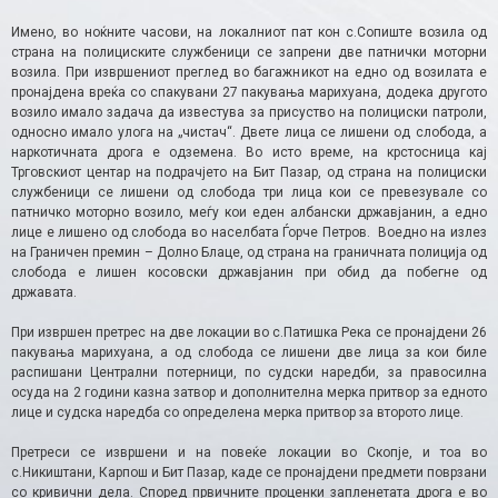
Имено, во ноќните часови, на локалниот пат кон с.Сопиште возила од
страна на полициските службеници се запрени две патнички моторни
возила. При извршениот преглед во багажникот на едно од возилата е
пронајдена вреќа со спакувани 27 пакувања марихуана, додека другото
возило имало задача да известува за присуство на полициски патроли,
односно имало улога на „чистач“. Двете лица се лишени од слобода, а
наркотичната дрога е одземена. Во исто време, на крстосница кај
Трговскиот центар на подрачјето на Бит Пазар, од страна на полициски
службеници се лишени од слобода три лица кои се превезувале со
патничко моторно возило, меѓу кои еден албански државјанин, а едно
лице е лишено од слобода во населбата Ѓорче Петров. Воедно на излез
на Граничен премин – Долно Блаце, од страна на граничната полиција од
слобода е лишен косовски државјанин при обид да побегне од
државата.
При извршен претрес на две локации во с.Патишка Река се пронајдени 26
пакувања марихуана, а од слобода се лишени две лица за кои биле
распишани Централни потерници, по судски наредби, за правосилна
осуда на 2 години казна затвор и дополнителна мерка притвор за едното
лице и судска наредба со определена мерка притвор за второто лице.
Претреси се извршени и на повеќе локации во Скопје, и тоа во
с.Никиштани, Карпош и Бит Пазар, каде се пронајдени предмети поврзани
со кривични дела. Според првичните проценки запленетата дрога е во