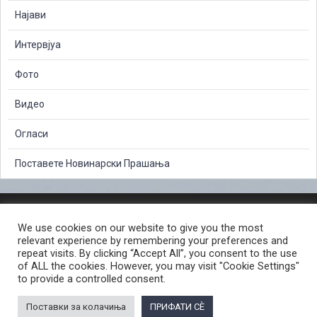
Најави
Интервјуа
Фото
Видео
Огласи
Поставете Новинарски Прашања
ЗАШТИТА НА ЛИЧНИ ПОДАТОЦИ
We use cookies on our website to give you the most
СЛОБОДЕН ПРИСТАП ДО ИНФОРМАЦИИ ОД ЈАВЕН КАРАКТЕР
relevant experience by remembering your preferences and
ПОСТАПКА ЗА ПРИЈАВА НА КРИВИЧНО ДЕЛО
КОРИСНИ ЛИНКОВИ
repeat visits. By clicking “Accept All”, you consent to the use
of ALL the cookies. However, you may visit "Cookie Settings"
ПОЛИТИКА ЗА ПРИВАТНОСТ ВЕБ СТРАНИЦА
to provide a controlled consent.
ПОЛИТИКА ЗА КОРИСТЕЊЕ КОЛАЧИЊА ВЕБ СТРАНА
Поставки за колачиња
ПРИФАТИ СÈ
© 2026 ЈАВНО ОБВИНИТЕЛСТВО НА РЕПУБЛИКА СЕВЕРНА МАКЕДОНИЈА •