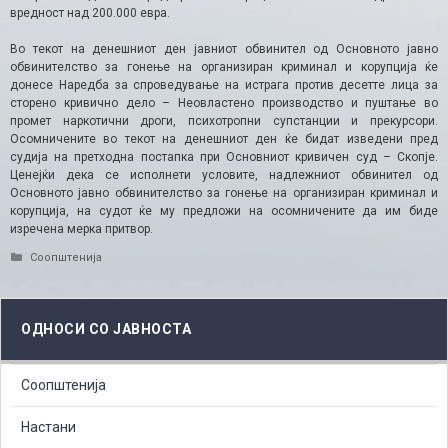
вредност над 200.000 евра.
Во текот на денешниот ден јавниот обвинител од Основното јавно
обвинителство за гонење на организиран криминал и корупција ќе
донесе Наредба за спроведување на истрага против десетте лица за
сторено кривично дело – Неовластено производство и пуштање во
промет наркотични дроги, психотропни супстанции и прекурсори.
Осомничените во текот на денешниот ден ќе бидат изведени пред
судија на претходна постапка при Основниот кривичен суд – Скопје.
Ценејќи дека се исполнети условите, надлежниот обвинител од
Основното јавно обвинителство за гонење на организиран криминал и
корупција, на судот ќе му предложи на осомничените да им биде
изречена мерка притвор.
Categories
Соопштенија
ОДНОСИ СО ЈАВНОСТА
Соопштенија
Настани