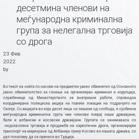
десетмина членови на
меѓународна криминална
група за нелегална трговија
со дрога
23 Фев
2022
by
Во текот на ноќта по насоки на предметен јавен обвинител од Основното
јавно обвинителство за гонење на организиран криминал и корупција,
службеници од Министерството за внатрешни работи, спроведоа
координирана полициска акција на повеќе локации на подрачјето на
Скопје. Со акцијата во која десет лица се лишени од слобода, е сузбиена
меѓународна криминална група чии членови покрај наши државјани,
биле и албански и косовски државјани. Групата се занимавала со
недозволена трговија и продажба на наркотични дроги, организирајќи
транспорт на марихуана од Албанија преку Косово во нашата држава, со
цел понатаму да се пренесе во Турција.