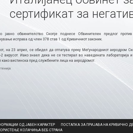
сертификат за негати
то јавно обвинителство Скопје поднесе Обвинителен предлог против
ување исправа од член 378 став 1 од Кривичниот законик.
от, на 23 април, се обидел да отпатува преку Меѓународниот аеродром Ско
-2 вирусот. Иако знаел дека не се тестирал во наведената лабораторија и
 како вистинска пред службените лица на аеродромот.​
ries
тенија
ФОРМАЦИИ ОД ЈАВЕН КАРАКТЕР
ПОСТАПКА ЗА ПРИЈАВА НА КРИВИЧНО Д
КОРИСТЕЊЕ КОЛАЧИЊА ВЕБ СТРАНА