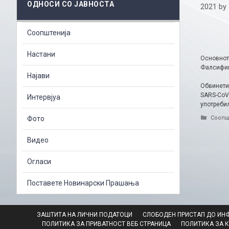
ОДНОСИ СО ЈАВНОСТА
2021
by
Соопштенија
Настани
Основно
Фалсифик
Најави
Обвинети
SARS-CoV
Интервјуа
употребил
Catego
Фото
Соопш
Видео
Огласи
Поставете Новинарски Прашања
ЗАШТИТА НА ЛИЧНИ ПОДАТОЦИ
СЛОБОДЕН ПРИСТАП ДО ИН
ПОЛИТИКА ЗА ПРИВАТНОСТ ВЕБ СТРАНИЦА
ПОЛИТИКА ЗА 