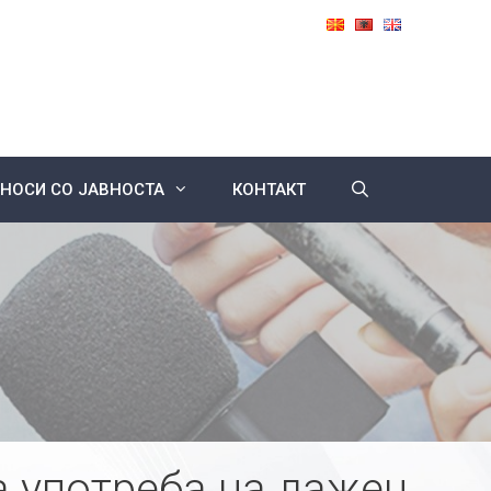
НОСИ СО ЈАВНОСТА
КОНТАКТ
а употреба на лажен