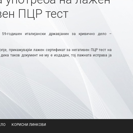
вен ПЦР тест
 59-годишен италијански државјанин за кривично дело –
пје, прикажувајќи лажен сертификат за негативен ПЦР тест на
 дека таков документ не му е издаден, тој лажната исправа ја
ЕЛО
КОРИСНИ ЛИНКОВИ