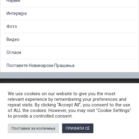
Најави
Интервјуа
Фото
Видео
Огласи
Поставете Новинарски Прашања
ЗАШТИТА НА ЛИЧНИ ПОДАТОЦИ
We use cookies on our website to give you the most
СЛОБОДЕН ПРИСТАП ДО ИНФОРМАЦИИ ОД ЈАВЕН КАРАКТЕР
relevant experience by remembering your preferences and
ПОСТАПКА ЗА ПРИЈАВА НА КРИВИЧНО ДЕЛО
КОРИСНИ ЛИНКОВИ
repeat visits. By clicking “Accept All”, you consent to the use
of ALL the cookies. However, you may visit "Cookie Settings"
ПОЛИТИКА ЗА ПРИВАТНОСТ ВЕБ СТРАНИЦА
to provide a controlled consent.
ПОЛИТИКА ЗА КОРИСТЕЊЕ КОЛАЧИЊА ВЕБ СТРАНА
Поставки за колачиња
ПРИФАТИ СÈ
© 2026 ЈАВНО ОБВИНИТЕЛСТВО НА РЕПУБЛИКА СЕВЕРНА МАКЕДОНИЈА •
Developed by Unet • Supported by the OSCE Mission to Skopje