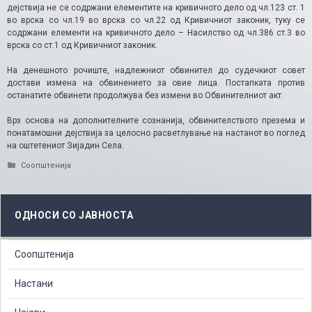
дејствија не се содржани елементите на кривичното дело од чл.123 ст. 1
во врска со чл.19 во врска со чл.22 од Кривичниот законик, туку се
содржани елементи на кривичното дело – Насилство од чл.386 ст.3 во
врска со ст.1 од Кривичниот законик.
На денешното рочиште, надлежниот обвинител до судечкиот совет
достави измена на обвинението за овие лица. Постапката против
останатите обвинети продолжува без измени во Oбвинителниот акт.
Врз основа на дополнителните сознанија, обвинителството презема и
понатамошни дејствија за целосно расветлување на настанот во поглед
на оштетениот Зијадин Села.
Categories
Соопштенија
ОДНОСИ СО ЈАВНОСТА
Соопштенија
Настани