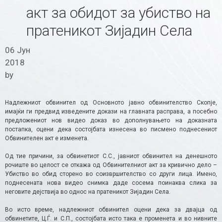
акт за обидот за убиство на
пратеникот Зијадин Села
06 Јун
2018
by
Надлежниот обвинител од Основното јавно обвинителство Скопје,
имајќи ги предвид изведените докази на главната расправа, а посебно
предложениот нов видео доказ во дополнувањето на доказната
постапка, оцени дека состојбата изнесена во писмено поднесениот
Обвинителен акт е изменета.
Од тие причини, за обвинетиот С.С., јавниот обвинител на денешното
рочиште во целост се откажа од Обвинителниот акт за кривично дело –
Убиство во обид сторено во соизвршителство со други лица. Имено,
поднесената нова видео снимка даде сосема поинаква слика за
неговите дејствија во однос на пратеникот Зијадин Села.
Во исто време, надлежниот обвинител оцени дека за двајца од
обвинетите, Ц.Ѓ. и С.П., состојбата исто така е променета и во нивните