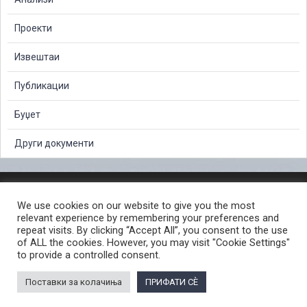
Проекти
Извештаи
Публикации
Буџет
Други документи
ЗАШТИТА НА ЛИЧНИ ПОДАТОЦИ
We use cookies on our website to give you the most
СЛОБОДЕН ПРИСТАП ДО ИНФОРМАЦИИ ОД ЈАВЕН КАРАКТЕР
relevant experience by remembering your preferences and
ПОСТАПКА ЗА ПРИЈАВА НА КРИВИЧНО ДЕЛО
КОРИСНИ ЛИНКОВИ
repeat visits. By clicking “Accept All”, you consent to the use
of ALL the cookies. However, you may visit "Cookie Settings"
ПОЛИТИКА ЗА ПРИВАТНОСТ ВЕБ СТРАНИЦА
to provide a controlled consent.
ПОЛИТИКА ЗА КОРИСТЕЊЕ КОЛАЧИЊА ВЕБ СТРАНА
Поставки за колачиња
ПРИФАТИ СÈ
© 2026 ЈАВНО ОБВИНИТЕЛСТВО НА РЕПУБЛИКА СЕВЕРНА МАКЕДОНИЈА •
Developed by Unet • Supported by the OSCE Mission to Skopje