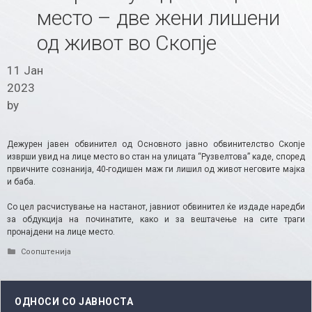
место – две жени лишени
од живот во Скопје
11 Јан
2023
by
Дежурен јавен обвинител од Основното јавно обвинителство Скопје
изврши увид на лице место во стан на улицата “Рузвелтова” каде, според
првичните сознанија, 40-годишен маж ги лишил од живот неговите мајка
и баба.
Со цел расчистување на настанот, јавниот обвинител ќе издаде наредби
за обдукција на починатите, како и за вештачење на сите траги
пронајдени на лице место.
Categories
Соопштенија
ОДНОСИ СО ЈАВНОСТА