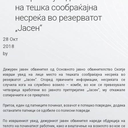
на тешка сообраќајна
несреќа во резерватот
„Јасен“
28 Окт
2018
by
Дежурен јавен обвинител од Основното јавно обвинителство Скопје
изврши увид на лице место на тешката сообраќајна несреќа во
резерватот „Јасен“. Според првичните информации, несреќата се
случила кога на службено возило – комбе, во кое се превезувале
четворица вработени во јавното претпријатие „Јасен“, му откажале
сопирачките и се превртело.
Притоа, еден од патниците починал, возачот е потешко повреден, додека
останатите патници се здобиле со полесни повреди.
По извршениот увид, дежурниот јавен обвинител нареди обдукција на
телото на починатиот работник, како и вештачење на возилото во кое се