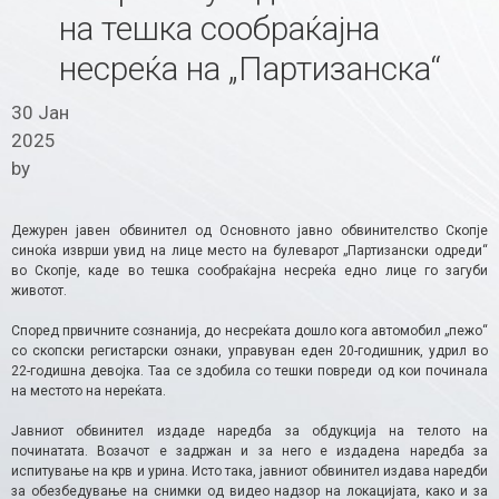
на тешка сообраќајна
несреќа на „Партизанска“
30 Јан
2025
by
Дежурен јавен обвинител од Основното јавно обвинителство Скопје
синоќа изврши увид на лице место на булеварот „Партизански одреди“
во Скопје, каде во тешка сообраќајна несреќа едно лице го загуби
животот.
Според првичните сознанија, до несреќата дошло кога автомобил „пежо“
со скопски регистарски ознаки, управуван еден 20-годишник, удрил во
22-годишна девојка. Таа се здобила со тешки повреди од кои починала
на местото на нереќата.
Јавниот обвинител издаде наредба за обдукција на телото на
починатата. Возачот е задржан и за него е издадена наредба за
испитување на крв и урина. Исто така, јавниот обвинител издава наредби
за обезбедување на снимки од видео надзор на локацијата, како и за