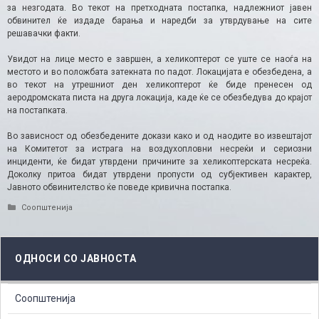
за незгодата. Во текот на претходната постапка, надлежниот јавен
обвинител ќе издаде барања и наредби за утврдување на сите
решавачки факти.
Увидот на лице место е завршен, а хеликоптерот се уште се наоѓа на
местото и во положбата затекната по падот. Локацијата е обезбедена, а
во текот на утрешниот ден хеликоптерот ќе биде пренесен од
аеродромската писта на друга локација, каде ќе се обезбедува до крајот
на постапката.
Во зависност од обезбедените докази како и од наодите во извештајот
на Комитетот за истрага на воздухопловни несреќи и сериозни
инциденти, ќе бидат утврдени причините за хеликоптерската несреќа.
Доколку притоа бидат утврдени пропусти од субјективен карактер,
Јавното обвинителство ќе поведе кривична постапка.
Categories
Соопштенија
ОДНОСИ СО ЈАВНОСТА
Соопштенија