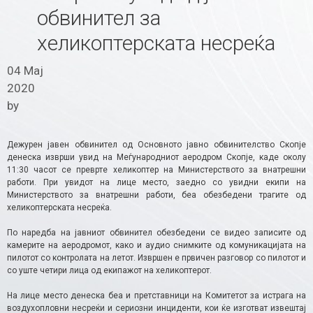
обвинител за
хеликоптерската несреќа
04 Мај
2020
by
Дежурен јавен обвинител од Основното јавно обвинителство Скопје
денеска изврши увид на Меѓународниот аеродром Скопје, каде околу
11:30 часот се преврте хеликоптер на Министерството за внатрешни
работи. При увидот на лице место, заедно со увидни екипи на
Министерството за внатрешни работи, беа обезбедени трагите од
хеликоптерската несреќа.
По наредба на јавниот обвинител обезбедени се видео записите од
камерите на аеродромот, како и аудио снимките од комуникацијата на
пилотот со контролата на летот. Извршен е првичен разговор со пилотот и
со уште четири лица од екипажот на хеликоптерот.
На лице место денеска беа и претставници на Комитетот за истрага на
воздухопловни несреќи и сериозни инциденти, кои ќе изготват извештај