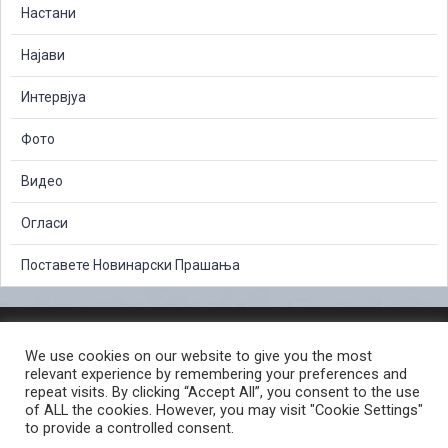
Настани
Најави
Интервјуа
Фото
Видео
Огласи
Поставете Новинарски Прашања
ЗАШТИТА НА ЛИЧНИ ПОДАТОЦИ
We use cookies on our website to give you the most
СЛОБОДЕН ПРИСТАП ДО ИНФОРМАЦИИ ОД ЈАВЕН КАРАКТЕР
relevant experience by remembering your preferences and
ПОСТАПКА ЗА ПРИЈАВА НА КРИВИЧНО ДЕЛО
КОРИСНИ ЛИНКОВИ
repeat visits. By clicking “Accept All”, you consent to the use
of ALL the cookies. However, you may visit "Cookie Settings"
ПОЛИТИКА ЗА ПРИВАТНОСТ ВЕБ СТРАНИЦА
to provide a controlled consent.
ПОЛИТИКА ЗА КОРИСТЕЊЕ КОЛАЧИЊА ВЕБ СТРАНА