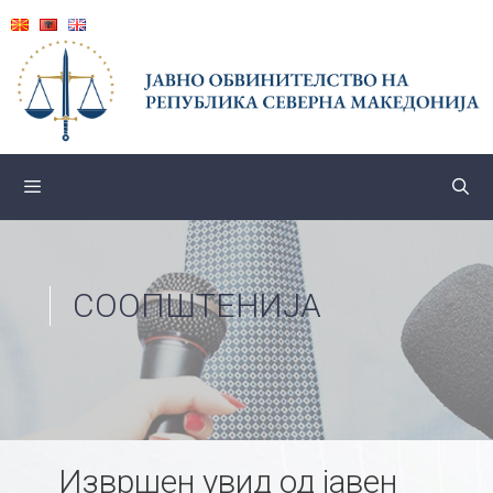
Skip
to
content
СООПШТЕНИЈА
Извршен увид од јавен