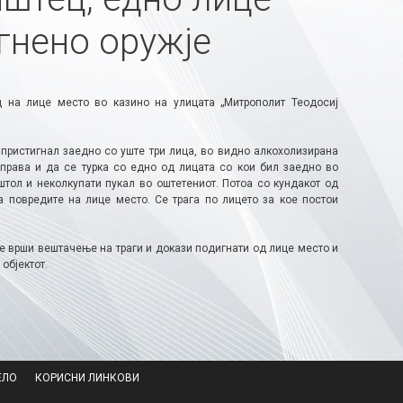
гнено оружје
 на лице место во казино на улицата „Митрополит Теодосиј
 пристигнал заедно со уште три лица, во видно алкохолизирана
справа и да се турка со едно од лицата со кои бил заедно во
штол и неколкупати пукал во оштетениот. Потоа со кундакот од
а повредите на лице место. Се трага по лицето за кое постои
се врши вештачење на траги и докази подигнати од лице место и
бјектот.​
ЕЛО
КОРИСНИ ЛИНКОВИ