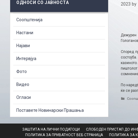
ОДНОСИ СО ЈАВНОСТА
2023
by
Соопштенија
Настани
Дежурен 
Гологанов
Најави
Според п
состојба
Интервјуа
казиното
пиштолот
Фото
сомнение
Видео
По наредб
ќе се раз
Огласи
Catego
Соопш
Поставете Новинарски Прашања
ЗАШТИТА НА ЛИЧНИ ПОДАТОЦИ
СЛОБОДЕН ПРИСТАП ДО ИН
ПОЛИТИКА ЗА ПРИВАТНОСТ ВЕБ СТРАНИЦА
ПОЛИТИКА ЗА 