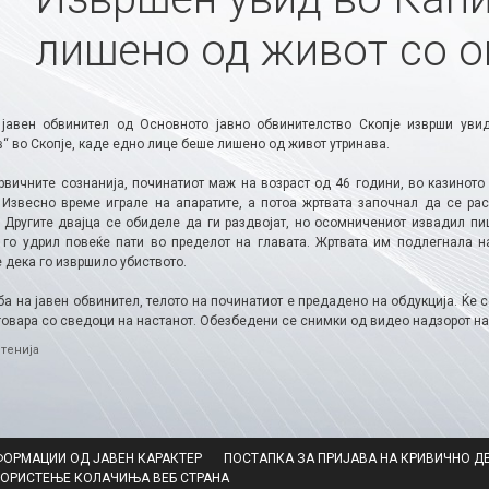
лишено од живот со о
јавен обвинител од Основното јавно обвинителство Скопје изврши увид
“ во Скопје, каде едно лице беше лишено од живот утринава.
рвичните сознанија, починатиот маж на возраст од 46 години, во казиното
. Извесно време играле на апаратите, а потоа жртвата започнал да се ра
. Другите двајца се обиделе да ги раздвојат, но осомничениот извадил пи
 го удрил повеќе пати во пределот на главата. Жртвата им подлегнала н
 дека го извршило убиството.
а на јавен обвинител, телото на починатиот е предадено на обдукција. Ќе 
говара со сведоци на настанот. Обезбедени се снимки од видео надзорот на о
ries
тенија
ФОРМАЦИИ ОД ЈАВЕН КАРАКТЕР
ПОСТАПКА ЗА ПРИЈАВА НА КРИВИЧНО Д
КОРИСТЕЊЕ КОЛАЧИЊА ВЕБ СТРАНА