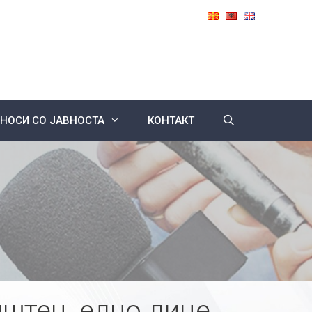
НОСИ СО ЈАВНОСТА
КОНТАКТ
штец, едно лице