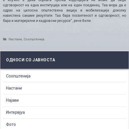
е клучно е дека борбата против корупцијата не може да биде
одговорност на една институција или на еден поединец. Таа мора да е
одраз на целосна општествена акција и мобилизација доколку
навистина сакаме резултати. Таа бара посветеност и одговорност, но
бара и материјални и кадровски ресурси“, рече Вели.
Categories
Настани
,
Соопштенија
ОДНОСИ СО ЈАВНОСТА
Соопштенија
Настани
Најави
Интервјуа
Фото