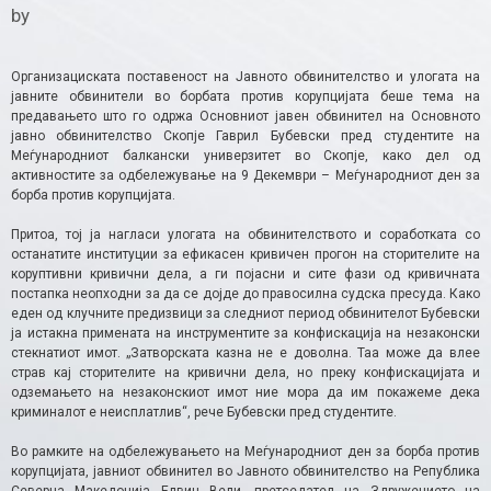
by
Организациската поставеност на Јавното обвинителство и улогата на
јавните обвинители во борбата против корупцијата беше тема на
предавањето што го одржа Основниот јавен обвинител на Основното
јавно обвинителство Скопје Гаврил Бубевски пред студентите на
Меѓународниот балкански универзитет во Скопје, како дел од
активностите за одбележување на 9 Декември – Меѓународниот ден за
борба против корупцијата.
Притоа, тој ја нагласи улогата на обвинителството и соработката со
останатите институции за ефикасен кривичен прогон на сторителите на
коруптивни кривични дела, а ги појасни и сите фази од кривичната
постапка неопходни за да се дојде до правосилна судска пресуда. Како
еден од клучните предизвици за следниот период обвинителот Бубевски
ја истакна примената на инструментите за конфискација на незаконски
стекнатиот имот. „Затворската казна не е доволна. Таа може да влее
страв кај сторителите на кривични дела, но преку конфискацијата и
одземањето на незаконскиот имот ние мора да им покажеме дека
криминалот е неисплатлив“, рече Бубевски пред студентите.
Во рамките на одбележувањето на Меѓународниот ден за борба против
корупцијата, јавниот обвинител во Јавното обвинителство на Република
Северна Македонија Елвин Вели, претседател на Здружението на