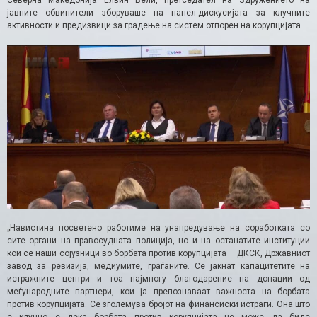
јавните обвинители зборуваше на панел-дискусијата за клучните
активности и предизвици за градење на систем отпорен на корупцијата.
„Навистина посветено работиме на унапредување на соработката со
сите органи на правосудната полиција, но и на останатите институции
кои се наши сојузници во борбата против корупцијата – ДКСК, Државниот
завод за ревизија, медиумите, граѓаните. Се јакнат капацитетите на
истражните центри и тоа најмногу благодарение на донации од
меѓународните партнери, кои ја препознаваат важноста на борбата
против корупцијата. Се зголемува бројот на финансиски истраги. Она што