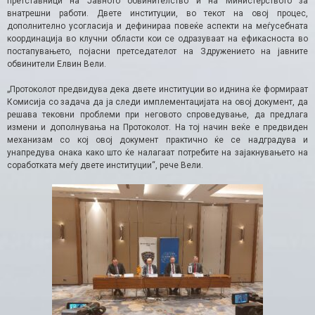
претставници на Јавното обвинителство и на Министерството за
внатрешни работи. Двете институции, во текот на овој процес,
дополнително усогласија и дефинираа повеќе аспекти на меѓусебната
координација во клучни области кои се одразуваат на ефикасноста во
постапувањето, појасни претседателот на Здружението на јавните
обвинители Елвин Вели.
„Протоколот предвидува дека двете институции во иднина ќе формираат
Комисија со задача да ја следи имплементацијата на овој документ, да
решава тековни проблеми при неговото спроведување, да предлага
измени и дополнувања на Протоколот. На тој начин веќе е предвиден
механизам со кој овој документ практично ќе се надградува и
унапредува онака како што ќе налагаат потребите на зајакнувањето на
соработката меѓу двете институции“, рече Вели.