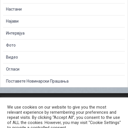
Настани
Најави
Интервјуа
Фото
Видео
Огласи
Поставете Новинарски Прашања
ЗАШТИТА НА ЛИЧНИ ПОДАТОЦИ
We use cookies on our website to give you the most
СЛОБОДЕН ПРИСТАП ДО ИНФОРМАЦИИ ОД ЈАВЕН КАРАКТЕР
relevant experience by remembering your preferences and
ПОСТАПКА ЗА ПРИЈАВА НА КРИВИЧНО ДЕЛО
КОРИСНИ ЛИНКОВИ
repeat visits. By clicking “Accept All”, you consent to the use
of ALL the cookies. However, you may visit "Cookie Settings"
ПОЛИТИКА ЗА ПРИВАТНОСТ ВЕБ СТРАНИЦА
to provide a controlled consent.