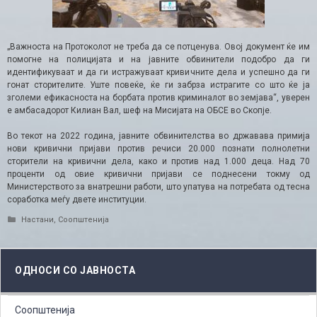
„Важноста на Протоколот не треба да се потценува. Овој документ ќе им
помогне на полицијата и на јавните обвинители подобро да ги
идентификуваат и да ги истражуваат кривичните дела и успешно да ги
гонат сторителите. Уште повеќе, ќе ги забрза истрагите со што ќе ја
зголеми ефикасноста на борбата против криминалот во земјава“, уверен
е амбасадорот Килиан Вал, шеф на Мисијата на ОБСЕ во Скопје.
Во текот на 2022 година, јавните обвинителства во државава примија
нови кривични пријави против речиси 20.000 познати полнолетни
сторители на кривични дела, како и против над 1.000 деца. Над 70
проценти од овие кривични пријави се поднесени токму од
Министерството за внатрешни работи, што упатува на потребата од тесна
соработка меѓу двете институции.
Categories
Настани
,
Соопштенија
ОДНОСИ СО ЈАВНОСТА
Соопштенија