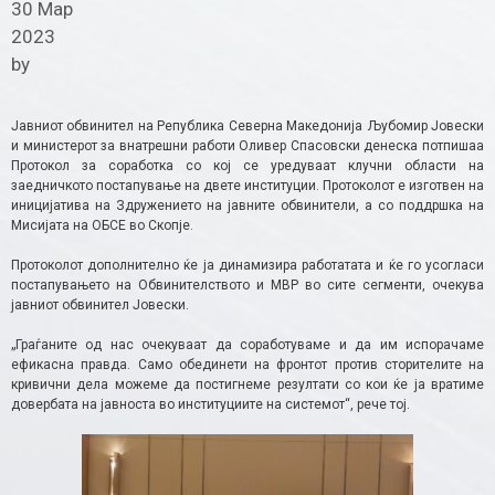
30 Мар
2023
by
Јавниот обвинител на Република Северна Македонија Љубомир Јовески
и министерот за внатрешни работи Оливер Спасовски денеска потпишаа
Протокол за соработка со кој се уредуваат клучни области на
заедничкото постапување на двете институции. Протоколот е изготвен на
иницијатива на Здружението на јавните обвинители, а со поддршка на
Мисијата на ОБСЕ во Скопје.
Протоколот дополнително ќе ја динамизира работатата и ќе го усогласи
постапувањето на Обвинителството и МВР во сите сегменти, очекува
јавниот обвинител Јовески.
„Граѓаните од нас очекуваат да соработуваме и да им испорачаме
ефикасна правда. Само обединети на фронтот против сторителите на
кривични дела можеме да постигнеме резултати со кои ќе ја вратиме
довербата на јавноста во институциите на системот“, рече тој.