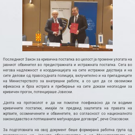
Последниот Закон за кривична постапка во целост ја промени улогата на
јавниот обвинител во предистражната и истражната постапка. Сега во
негова надлежност е координацијата на сите истражни дејствија и на
сите делови од правосудната полиција, вклучително и на припадниците
на Министерството за внатрешни работи, а со цел да се овозможи
ефикасна и брза истрага и прибирање на сите докази неопходни за
кривичен прогон, потенцираше Јовески.
„Целта на протоколот е да ни помогне поефикасно да ги водиме
кривичните постапки, имајќи ги предвид заштитата на правата на
жртвите, осомничените и обвинетите, во согласност со националното
законодавство и потпишаните меѓународни договори“, рече Спасовски.
За подготовката на овој документ беше формирана работна група од