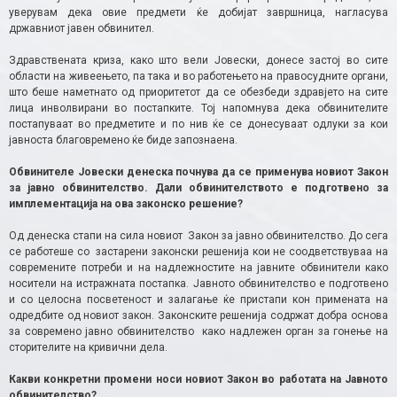
уверувам дека овие предмети ќе добијат завршница, нагласува
државниот јавен обвинител.
Здравствената криза, како што вели Јовески, донесе застој во сите
области на живеењето, па така и во работењето на правосудните органи,
што беше наметнато од приоритетот да се обезбеди здравјето на сите
лица инволвирани во постапките. Тој напомнува дека обвинителите
постапуваат во предметите и по нив ќе се донесуваат одлуки за кои
јавноста благовремено ќе биде запознаена.
Обвинителе Јовески
денеска почнува да се применува новиот Закон
за јавно обвинителство. Дали обвинителството е подготвено за
имплементација на ова законско решение?
Oд денеска стапи на сила новиот Закон за јавно обвинителство. До сега
се работеше со застарени законски решенија кои не соодветствуваа на
современите потреби и на надлежностите на јавните обвинители како
носители на истражната постапка. Јавното обвинителство е подготвено
и со целосна посветеност и залагање ќе пристапи кон примената на
одредбите од новиот закон. Законските решенија содржат добра основа
за современо јавно обвинителство како надлежен орган за гонење на
сторителите на кривични дела.
Какви конкретни промени носи новиот Закон во работата на Јавното
обвинителство?