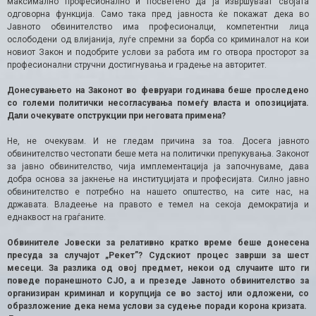
максимално професионално и посветено да ја извршуваат својата
одговорна функција. Само така пред јавноста ќе покажат дека во
Јавното обвинителство има професионалци, компетентни лица
ослободени од влијанија, луѓе спремни за борба со криминалот на кои
новиот Закон и подобрите услови за работа им го отвора просторот за
професионални стручни достигнувања и градење на авторитет.
Донесувањето на Законот во февруари годинава беше проследено
со големи политички несогласувања помеѓу власта и опозицијата.
Дали очекувате опструкции при неговата примена?
Не, не очекувам. И не гледам причина за тоа. Досега јавното
обвинителство честопати беше мета на политички препукувања. Законот
за јавно обвинителство, чија имплементација ја започнуваме, дава
добра основа за јакнење на институцијата и професијата. Силно јавно
обвинителство е потребно на нашето општество, на сите нас, на
државата. Владеење на правото е темел на секоја демократија и
еднаквост на граѓаните.
Обвинителе Јовески за релативно кратко време беше донесена
пресуда за случајот „Рекет”? Судскиот процес заврши за шест
месеци. За разлика од овој предмет, некои од случаите што ги
поведе поранешното СЈО, а и презеде Јавното обвинителство за
организиран криминал и корупција се во застој или одложени, со
образложение дека нема услови за судење поради корона кризата.