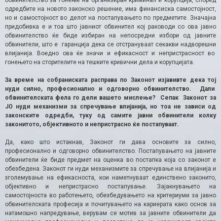
одредбите на новото законско решение, има финансиска самостојност,
но и самостојност во делот на постапувањето по предметите. Значајна
придобивка е и тоа што јавниот обвинител кој раководи со ова јавно
обвинителство ќе биде избиран на непосредни избори од јавните
обвинители, што е гаранција дека се отстрануваат секакви надворешни
влијанија. Воедно ова ќе значи и ефикасност и непристрасност во
гонењето на сторителите на тешките кривични дела и корупцијата.
За време на собраниската расправа по Законот изјавивте дека тој
нуди силно, професионално и одговорно обвинителство. Дали
обвинителската фела го дели вашето мислење? Сепак Законот за
ЈО нуди механизми за спречување влијанија, но тоа не зависи од
законските одредби, туку од самите јавни обвинители колку
законитото, објективното и непристрасно ќе постапуваат.
Да, како што истакнав, Законот ги дава основите за силно,
професионално и одговорно обвинителство. Постапувањето на јавните
обвинители ќе биде предмет на оценка во постапка која со законот е
обезбедена. Законот ги нуди механизмите за спречување на влијанија и
зголемување на ефикасноста, кои наметнуваат единствено законито,
објективно и непристрасно постапување. Зајакнувањето на
самостојноста во работењето, обезбедувањето на критериуми за јавно
обвинителската професија и почитувањето на кариерата како основ за
натамошно напредување, верувам се мотив за јавните обвинители да