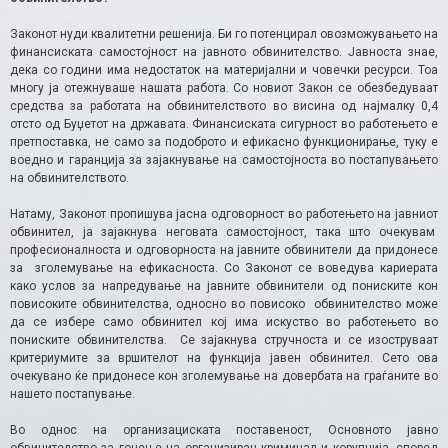
Законот нуди квалитетни решенија. Би го потенцирал овозможувањето на
финансиската самостојност на јавното обвинителство. Јавноста знае,
дека со години има недостаток на материјални и човечки ресурси. Тоа
многу ја отежнуваше нашата работа. Со новиот Закон се обезбедуваат
средства за работата на обвинителството во висина од најмалку 0,4
отсто од Буџетот на државата. Финансиската сигурност во работењето е
претпоставка, не само за подоброто и ефикасно функционирање, туку е
воедно и гаранција за зајакнување на самостојноста во постапувањето
на обвинителството.
Натаму, Законот пропишува јасна одговорност во работењето на јавниот
обвинител, ја зајакнува неговата самостојност, така што очекувам
професионалноста и одговорноста на јавните обвинители да придонесе
за зголемување на ефикасноста. Со Законот се воведува кариерата
како услов за напредување на јавните обвинители од пониските кон
повисоките обвинителства, односно во повисоко обвинителство може
да се избере само обвинител кој има искуство во работењето во
пониските обвинителства. Се зајакнува стручноста и се изоструваат
критериумите за вршителот на функција јавен обвинител. Сето ова
очекувано ќе придонесе кон зголемување на довербата на граѓаните во
нашето постапување.
Во однос на организациската поставеност, Основното јавно
обвинителство за гонење на организиран криминал и корупција, според