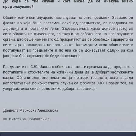
До каде се тие случаи и кога може да се очекува нивно
продолжување?
Обвинителите континуирано постапуваат по сите предмети. Зависно од
фазата во која беше преземен секој од предметите, се продолжи со
дејствијата и постапките течат. Здравствената криза донесе застој во
сите области на живеењето, па така и во работењето на правосудните
органи, што беше наметнато од приоритетот да се обезбеди здравјето на
сите лица инволвирани во постапките. Напомнувам дека обвинителите
постапуваат во предметите и по нив ќе се донесуваат одлуки за кои
јавноста благовремено ќе биде запознаена.
Предметите на СЈО, Јавното обвинителство ги презема за да продолжат
постапките и сторителите на кривични дела да ја добијат заслужената
казна. Обвинителството нема да ја повтори грешката, кога заради
непостапување по конкретните случаи се формира СЈО. Поради тоа, ве
уверувам дека овие предмети ќе добијат завршница.
Даниела Маркоска Алексовска
Categories
Интервјуа
,
Соопштенија