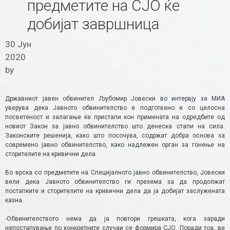
предметите на СЈО ќе
добијат завршница
30 Јун
2020
by
Државниот јавен обвинител Љубомир Јовески
во интервју за МИА
уверува дека Јавното обвинителство е подготвено и со целосна
посветеност и залагање ќе пристапи кон примената на одредбите од
новиот Закон за јавно обвинителство што денеска стапи на сила.
Законските решенија, како што посочува, содржат добра основа за
современо јавно обвинителство, како надлежен орган за гонење на
сторителите на кривични дела.
Во врска со предметите на Специјалното јавно обвинителство, Јовески
вели дека Јавното обвинителство ги презема за да продолжат
постапките и сторителите на кривични дела да ја добијат заслужената
казна.
-Обвинителството нема да ја повтори грешката, кога заради
непостапување по конкретните случаи се формира СЈО. Поради тоа, ве