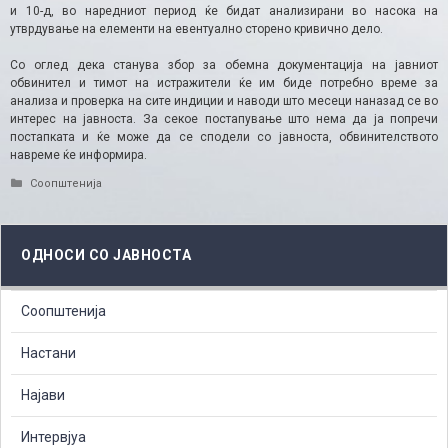
и 10-д, во наредниот период ќе бидат анализирани во насока на
утврдување на елементи на евентуално сторено кривично дело.
Со оглед дека станува збор за обемна документација на јавниот
обвинител и тимот на истражители ќе им биде потребно време за
анализа и проверка на сите индиции и наводи што месеци наназад се во
интерес на јавноста. За секое постапување што нема да ја попречи
постапката и ќе може да се сподели со јавноста, обвинителството
навреме ќе информира.
Categories
Соопштенија
ОДНОСИ СО ЈАВНОСТА
Соопштенија
Настани
Најави
Интервјуа