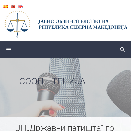
Skip
to
content
СООПШТЕНИЈА
ЈП„Државни патишта“ го