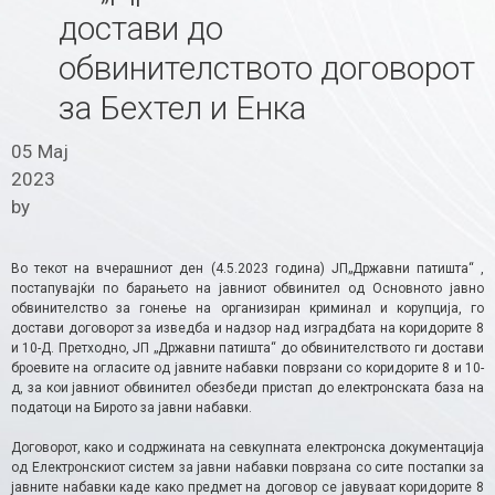
достави до
обвинителството договорот
за Бехтел и Енка ​
05 Мај
2023
by
Во текот на вчерашниот ден (4.5.2023 година) ЈП„Државни патишта“ ,
постапувајќи по барањето на јавниот обвинител од Основното јавно
обвинителство за гонење на организиран криминал и корупција, го
достави договорот за изведба и надзор над изградбата на коридорите 8
и 10-Д. Претходно, ЈП „Државни патишта“ до обвинителството ги достави
броевите на огласите од јавните набавки поврзани со коридорите 8 и 10-
д, за кои јавниот обвинител обезбеди пристап до електронската база на
податоци на Бирото за јавни набавки.
Договорот, како и содржината на севкупната електронска документација
од Електронскиот систем за јавни набавки поврзана со сите постапки за
јавните набавки каде како предмет на договор се јавуваат коридорите 8