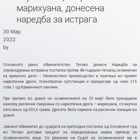
марихуана, донесена
наредба за истрага
30 Мар
2022
by
Основното јавно обвинителство Тетово донесе Наредба за
спроведување истражна постапка против 48-годишен тетовец осомничен
за кривично дело – Неовластено производство и пуштање во промет
наркотични дроги, психотропни супстанции и прекурсори од член 215
став 1 од Кривичниот законик.
При претрес во домот на осомничениот на 29 март биле пронајдени
неколку различни пакувања со наркотична дрога – марихуана, со вкупна
нето маса од 653,6 грама. Дрогата била скриена на различни локации во
домот.
Јавниот обвинител до судијата на претходна постапка од Основниот суд
во Тетово достави предлог за определување мерка притвор за
осомниченото лице. Со решение на Судот на осомничениот му е