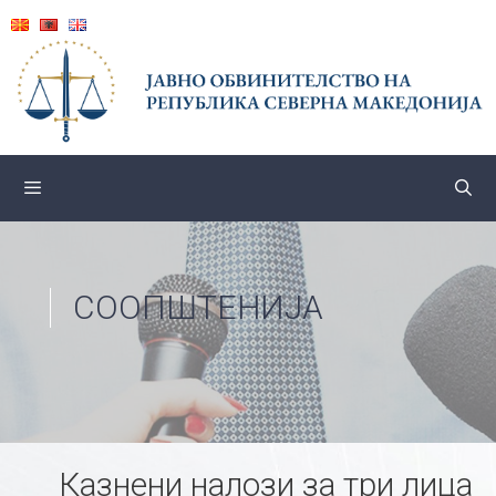
Skip
to
content
СООПШТЕНИЈА
Казнени налози за три лица