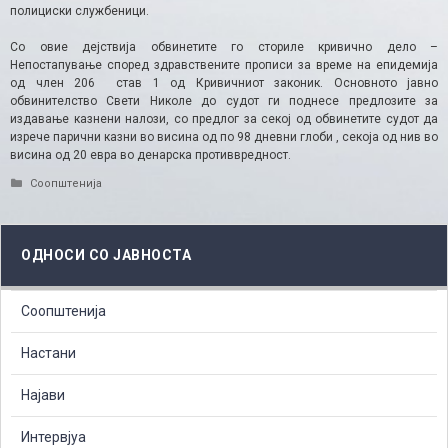
полициски службеници.
Со овие дејствија обвинетите го сториле кривично дело –
Непостапување според здравствените прописи за време на епидемија
од член 206 став 1 од Кривичниот законик. Основното јавно
обвинителство Свети Николе до судот ги поднесе предлозите за
издавање казнени налози, со предлог за секој од обвинетите судот да
изрече парични казни во висина од по 98 дневни глоби , секоја од нив во
висина од 20 евра во денарска противвредност.​
Categories
Соопштенија
ОДНОСИ СО ЈАВНОСТА
Соопштенија
Настани
Најави
Интервјуа