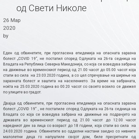
од Свети Николе
26 Мар
2020
by
Еден од обвинетите, при прогласена епидемија на опасната заразна
болест „COVID 19“, не постапил според Одлуката на 26-та седница на
Владата на Република Северна Македонија, со која се воведува забрана
на движење во временскиот период од 21.00 часот до 05.00 часот која
стапи во сила на 23.03.2020 година, а со цел спречување на ширење на
заразната болест и заштита на населениeтo. За време на забраната,
ноќта на 25.03.2020 година во 00.20 часот со своето возило се движел
по улиците во градот.
Двајца од обвинетите, при прогласена епидемија на опасната заразна
болест „COVID 19“ , не постапиле според Одлуката на 26-та седница на
Владата со која се воведува забрана на движење на подрачјето на
државата во временскиот период од 21.00 часот до 12.00 часот
наредниот ден за лица со возраст до 18 години, која стапи во сила на
24.03.2020 година. Обвинетите во одделни настани заедно со нивните
малолетни деца го напуштиле својот дом, биле пресретнати од