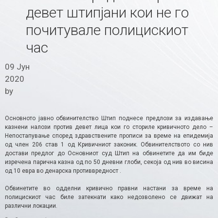
девет штипјани кои не го
почитувале полицискиот
час
09 Јун
2020
by
Основното јавно обвинителство Штип поднесе предлози за издавање
казнени налози против девет лица кои го сториле кривичното дело –
Непостапување според здравствените прописи за време на епидемија
од член 206 став 1 од Кривичниот законик. Обвинителството со нив
достави предлог до Основниот суд Штип на обвинетите да им биде
изречена парична казна од по 50 дневни глоби, секоја од нив во висина
од 10 евра во денарска противвредност .
Обвинетите во одделни кривично правни настани за време на
полицискиот час биле затекнати како недозволено се движат на
различни локации.​