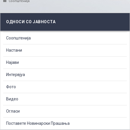
Categories
Соопштенија
ОДНОСИ СО ЈАВНОСТА
Соопштенија
Настани
Најави
Интервјуа
Фото
Видео
Огласи
Поставете Новинарски Прашања