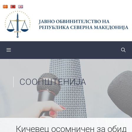
Skip
to
content
СООПШТЕНИЈА
Кичевец осомничен за обид