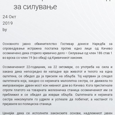
за силување
24 Окт
2019
by
Основното јавно обвинителство Гостивар донесе Наредба за
спроведување истражна постапка против едно лице од Кичево
осомничено дека сторило кривично дело – Силување од член 186 став 1
во врска со член 19 (во обид) од Кривичниот законик.
Осомничениот 22-годишник, на 22 октомври, со употреба на сила и
закана дека непосредно ќе нападне врз животот и телото на една
оштетена, се обидел да ја присили на обљуба. Тој најпрвин ја следел
оштетената која, заедно со нејзината малолетна сестра, се движела по
импровизиран дрвен мост кон нивниот дом во Кичево. Кога пристигнале
спроти платото на товарната железничка станица осомничениот им се
приближил и се обидел да изврши обљуба. Оштетената и нејзината
сестра неколкупати го удриле и успеале да побегнат, а настанот го
пријавиле во полициска станица.
Ценејќи дека се исполнети законските основи, надлежниот јавен