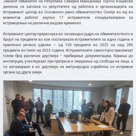
Јавниот обвинител на Република Северна Македонија Љупчо Коцевски
денеска се запозна со резултатите од работата и организацијата на
Истражниот центар во Основното јавно обвинителство Скопје во кој во
моментов работат вкупно 17 истражители специјализирани за
истражување на различни видови криминал.
Истражниот центар прераснува во своевидно јадро на обвинителството и
бројот на предмети во кои постапувале истражителите за една година е
практично речиси удвоен – од 150 предмети во 2022 на над 280
предмети во текот на 2023 година. Истражителите самостојно преземаат
голем број различни дејствија – прибирање документација, барања до
институции, учествуваат при претреси и лишување од слобода на лица, а
се ангажирани и во дејствија на меѓународна соработка со истражни
органи од други земји.