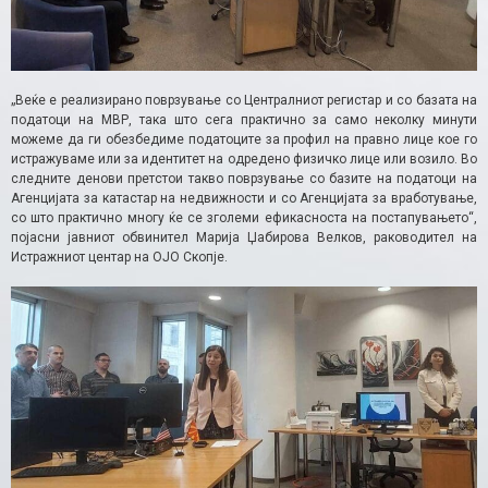
„Веќе е реализирано поврзување со Централниот регистар и со базата на
податоци на МВР, така што сега практично за само неколку минути
можеме да ги обезбедиме податоците за профил на правно лице кое го
истражуваме или за идентитет на одредено физичко лице или возило. Во
следните денови претстои такво поврзување со базите на податоци на
Агенцијата за катастар на недвижности и со Агенцијата за вработување,
со што практично многу ќе се зголеми ефикасноста на постапувањето“,
појасни јавниот обвинител Марија Џабирова Велков, раководител на
Истражниот центар на ОЈО Скопје.