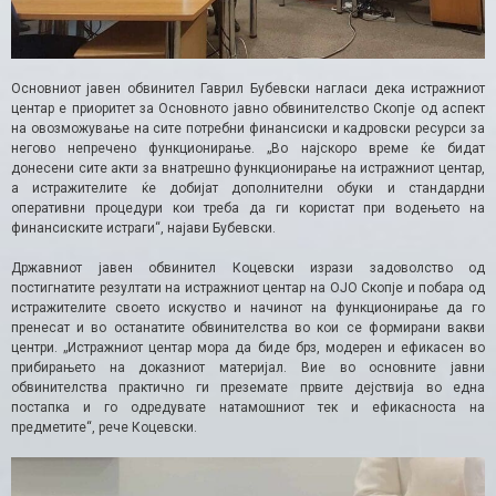
Основниот јавен обвинител Гаврил Бубевски нагласи дека истражниот
центар е приоритет за Основното јавно обвинителство Скопје од аспект
на овозможување на сите потребни финансиски и кадровски ресурси за
негово непречено функционирање. „Во најскоро време ќе бидат
донесени сите акти за внатрешно функционирање на истражниот центар,
а истражителите ќе добијат дополнителни обуки и стандардни
оперативни процедури кои треба да ги користат при водењето на
финансиските истраги“, најави Бубевски.
Државниот јавен обвинител Коцевски изрази задоволство од
постигнатите резултати на истражниот центар на ОЈО Скопје и побара од
истражителите своето искуство и начинот на функционирање да го
пренесат и во останатите обвинителства во кои се формирани вакви
центри. „Истражниот центар мора да биде брз, модерен и ефикасен во
прибирањето на доказниот материјал. Вие во основните јавни
обвинителства практично ги преземате првите дејствија во една
постапка и го одредувате натамошниот тек и ефикасноста на
предметите“, рече Коцевски.