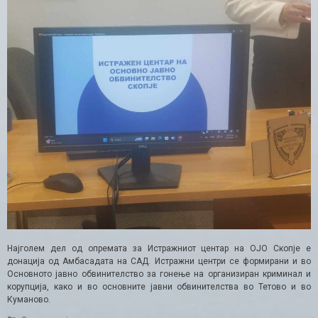
Најголем дел од опремата за Истражниот центар на ОЈО Скопје е
донација од Амбасадата на САД. Истражни центри се формирани и во
Основното јавно обвинителство за гонење на организиран криминал и
корупција, како и во основните јавни обвинителства во Тетово и во
Куманово.
Categories