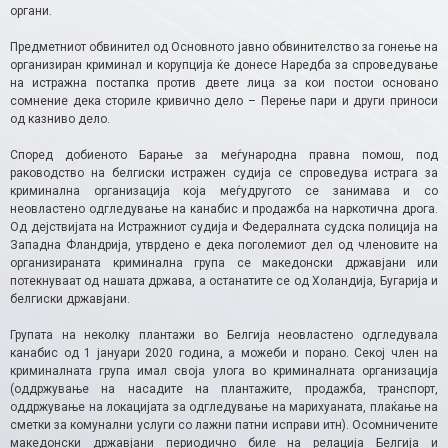
органи.
Предметниот обвинител од Основното јавно обвинителство за гонење на
организиран криминал и корупција ќе донесе Наредба за спроведување
на истражна постапка против двете лица за кои постои основано
сомнение дека сториле кривично дело – Перење пари и други приноси
од казниво дело.
Според добиеното Барање за меѓународна правна помош, под
раководство на белгиски истражен судија се спроведува истрага за
криминална организација која меѓудругото се занимава и со
неовластено одгледување на канабис и продажба на наркотична дрога.
Од дејствијата на Истражниот судија и Федералната судска полиција на
Западна Фландрија, утврдено е дека поголемиот дел од членовите на
организираната криминална група се македонски државјани или
потекнуваат од нашата држава, а останатите се од Холандија, Бугарија и
белгиски државјани.
Групата на неколку плантажи во Белгија неовластено одгледувала
канабис од 1 јануари 2020 година, а можеби и порано. Секој член на
криминалната група имал своја улога во криминалната организација
(оддржување на насадите на плантажите, продажба, транспорт,
оддржување на локацијата за одгледување на марихуаната, плаќање на
сметки за комунални услуги со лажни патни исправи итн). Осомничените
македонски државјани периодично биле на релација Белгија и