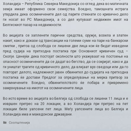
Холандија – Република Северна Македонија со оглед дека во матичната
земја имаат оформено свои семејства. Воедно, тамошната истрага
утврдила дека осомничените дел од парите стекнати со кривично дело
ги носат во РС Македонија, а со дел купуваат недвижен имот на
Белгискиот пазар на недвижности.
Во акцијата се запленети парични средства, оружје, возила и златен
накит, како и докази од трансакции на големи суми на пари на банкарски
сметки , притоа од слобода се лишени две лица кои ќе бидат изведени
пред судија на претходна постапка при Основниот кривичен суд –
Скопје. Ценејќи дека постојат околности што укажуваат на постоење на
опасност осомничените да се дадат во бегство, да се сокријат, како и да
ги уништат трагите од кривичното дело, да влијаат врз сведоци или да го
повторат делото, надлежниот јавен обвинител до судијата на претходна
постапка ќе достави Предлог за определување на мерка притвор за
осомничените. Воедно, обвинителството ќе побара и привремено
замрзнување на имотот на осомничените лица.
Во исто време во акцијата во Белгија од слобода се лишени 11 лица и е
извршен претрес на 20 локации, а во Холандија при претрес на пет
локации биле уапсени пет лица. Меѓу уапсените лица во Белгија и
Холандија има и македонски државјани.
Categories
Соопштенија