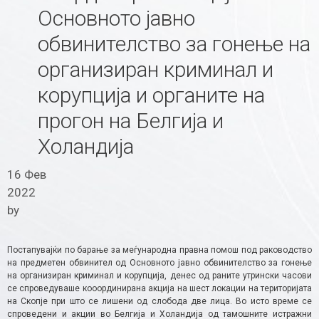
Основното јавно
обвинителство за гонење на
организиран криминал и
корупција и органите на
прогон на Белгија и
Холандија
16 Фев
2022
by
Постапувајќи по барање за меѓународна правна помош под раководство
на предметен обвинител од Основното јавно обвинителство за гонење
на организиран криминал и корупција, денес од раните утрински часови
се спроведуваше кооординирана акција на шест локации на територијата
на Скопје при што се лишени од слобода две лица. Во исто време се
спроведени и акции во Белгија и Холандија од тамошните истражни