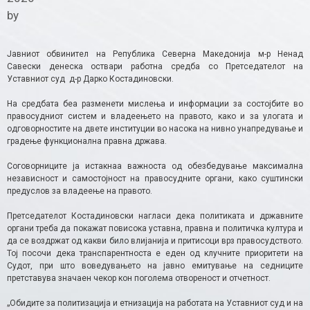
by
Јавниот обвинител на Република Северна Македонија м-р Ненад
Савески денеска оствари работна средба со Претседателот на
Уставниот суд д-р Дарко Костадиновски.
На средбата беа разменети мислења и информации за состојбите во
правосудниот систем и владеењето на правото, како и за улогата и
одговорностите на двете институции во насока на нивно унапредување и
градење функционална правна држава.
Соговорниците ја истакнаа важноста од обезбедување максимална
независност и самостојност на правосудните органи, како суштински
предуслов за владеење на правото.
Претседателот Костадиновски нагласи дека политиката и државните
органи треба да покажат повисока уставна, правна и политичка култура и
да се воздржат од какви било влијанија и притисоци врз правосудството.
Тој посочи дека транспарентноста е еден од клучните приоритети на
Судот, при што воведувањето на јавно емитување на седниците
претставува значаен чекор кон поголема отвореност и отчетност.
„Обидите за политизација и етнизација на работата на Уставниот суд и на