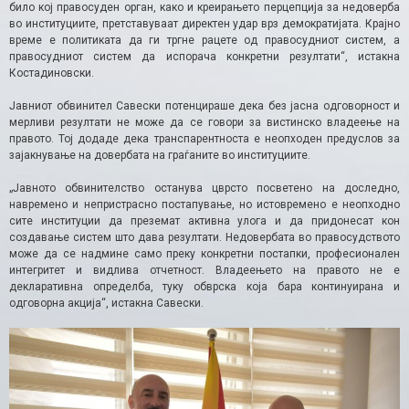
било кој правосуден орган, како и креирањето перцепција за недоверба
во институциите, претставуваат директен удар врз демократијата. Крајно
време е политиката да ги тргне рацете од правосудниот систем, а
правосудниот систем да испорача конкретни резултати“, истакна
Костадиновски.
Јавниот обвинител Савески потенцираше дека без јасна одговорност и
мерливи резултати не може да се говори за вистинско владеење на
правото. Тој додаде дека транспарентноста е неопходен предуслов за
зајакнување на довербата на граѓаните во институциите.
„Јавното обвинителство останува цврсто посветено на доследно,
навремено и непристрасно постапување, но истовремено е неопходно
сите институции да преземат активна улога и да придонесат кон
создавање систем што дава резултати. Недовербата во правосудството
може да се надмине само преку конкретни постапки, професионален
интегритет и видлива отчетност. Владеењето на правото не е
декларативна определба, туку обврска која бара континуирана и
одговорна акција“, истакна Савески.