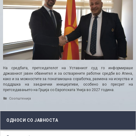
На средбата, претседателот на Уставниот суд го информираше
државниот јавен обвинител и за остварените работни средби во Атина,
како и за можностите за понатамошна соработка, размена на искуства и
поддршка на заеднички иницијативи, особено во пресрет на
претседавањето на Грција со Европската Унија во 2027 година.
Categories
Соопштенија
ОДНОСИ СО ЈАВНОСТА