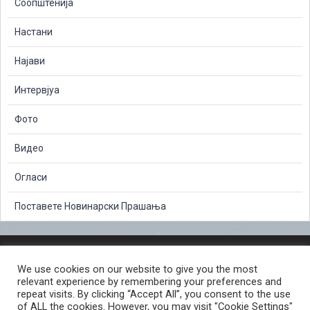
Соопштенија
Настани
Најави
Интервјуа
Фото
Видео
Огласи
Поставете Новинарски Прашања
ЗАШТИТА НА ЛИЧНИ ПОДАТОЦИ
We use cookies on our website to give you the most
СЛОБОДЕН ПРИСТАП ДО ИНФОРМАЦИИ ОД ЈАВЕН КАРАКТЕР
relevant experience by remembering your preferences and
ПОСТАПКА ЗА ПРИЈАВА НА КРИВИЧНО ДЕЛО
КОРИСНИ ЛИНКОВИ
repeat visits. By clicking “Accept All”, you consent to the use
of ALL the cookies. However, you may visit "Cookie Settings"
ПОЛИТИКА ЗА ПРИВАТНОСТ ВЕБ СТРАНИЦА