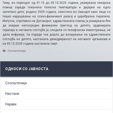
Таму, во периодот од 01.10 до 05.10.2020 година, укажувала лекарска
помош заради покачена телесна температура и дијареа на едно
оштетено дете, родено 2009 година, сместено во Заводот како лице со
тешко нарушување на психо-физичкиот развој и церебрална парализа.
Меѓутоа, спротивно на Договорот, здравствената помош ја укажувала без
да изврши непосреден физикален преглед на детето, ординирала
терапија и неговата состојба ја следела со телефонски известувања, не
дала инфузија, па поради тоа дошло до влошување на здравствената
состојба на детето, настанала дехидрираност на неговиот организам и
на 05.10.2020 година настапила смрт.​
Categories
Соопштенија
ОДНОСИ СО ЈАВНОСТА
Соопштенија
Настани
Најави