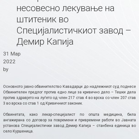
несовесно лекување на
штитеник во
Специјалистичкиот завод –
Демир Капија
31 Мар
2022
by
Основното јавно обвинителство Кавадарци до надлежниот суд поднесе
Обвинителен предлог против едно лице за кривично дело – Тешки дела
против здравјето на луѓето од член 217 став 4 во врска со член 207 став
3 во врска со став 1 од Кривичниот законик.
Обвинетата, како лекар-специјалист по општа медицина, била
ангажирана со договор за повремени и привремени работи во Јавната
установа Специјалистички завод Демир Капија – станбена единица во
село Куршеница.