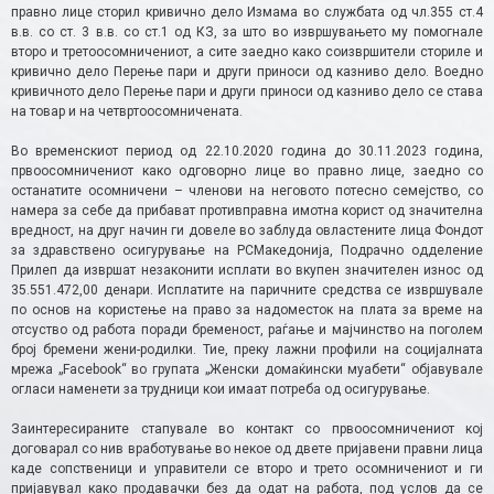
правно лице сторил кривично дело Измама во службата од чл.355 ст.4
в.в. со ст. 3 в.в. со ст.1 од КЗ, за што во извршувањето му помогнале
второ и третоосомничениот, а сите заедно како соизвршители сториле и
кривично дело Перење пари и други приноси од казниво дело. Воедно
кривичното дело Перење пари и други приноси од казниво дело се става
на товар и на четвртоосомничената.
Во временскиот период од 22.10.2020 година до 30.11.2023 година,
првоосомничениот како одговорно лице во правно лице, заедно со
останатите осомничени – членови на неговото потесно семејство, со
намера за себе да прибават противправна имотна корист од значителна
вредност, на друг начин ги довеле во заблуда овластените лица Фондот
за здравствено осигурување на РСМакедонија, Подрачно одделение
Прилеп да извршат незаконити исплати во вкупен значителен износ од
35.551.472,00 денари. Исплатите на паричните средства се извршувале
по основ на користење на право за надоместок на плата за време на
отсуство од работа поради бременост, раѓање и мајчинство на поголем
број бремени жени-родилки. Тие, преку лажни профили на социјалната
мрежа „Facebook“ во групата „Женски домаќински муабети“ објавувале
огласи наменети за трудници кои имаат потреба од осигурување.
Заинтересираните стапувале во контакт со првоосомничениот кој
договарал со нив вработување во некое од двете пријавени правни лица
каде сопственици и управители се второ и трето осомничениот и ги
пријавувал како продавачки без да одат на работа, под услов да се