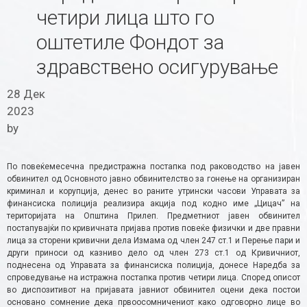
четири лица што го
оштетиле Фондот за
здравствено осигурување
28 Дек
2023
by
По повеќемесечна предистражна постапка под раководство на јавен
обвинител од Основното јавно обвинителство за гонење на организиран
криминал и корупција, денес во раните утрински часови Управата за
финансиска полиција реализира акција под кодно име „Цицач” на
територијата на Општина Прилеп. Предметниот јавен обвинител
постапувајќи по кривичната пријава против повеќе физички и две правни
лица за сторени кривични дела Измама од член 247 ст.1 и Перење пари и
други приноси од казниво дело од член 273 ст.1 од Кривичниот,
поднесена од Управата за финансиска полиција, донесе Наредба за
спроведување на истражна постапка против четири лица. Според описот
во диспозитивот на пријавата јавниот обвинител оцени дека постои
основано сомнение дека првоосомничениот како одговорно лице во