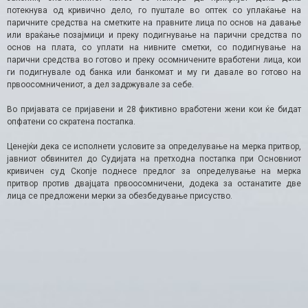
потекнува од кривично дело, го пуштале во оптек со уплаќање на
паричните средства на сметките на правните лица по основ на давање
или враќање позајмици и преку подигнување на парични средства по
основ на плата, со уплати на нивните сметки, со подигнување на
парични средства во готово и преку осомничените вработени лица, кои
ги подигнувале од банка или банкомат и му ги давале во готово на
првоосомничениот, а дел задржувале за себе.
Во пријавата се пријавени и 28 фиктивно вработени жени кои ќе бидат
опфатени со скратена постапка.
Ценејќи дека се исполнети условите за определување на мерка притвор,
јавниот обвинител до Судијата на претходна постапка при Основниот
кривичен суд Скопје поднесе предлог за определување на мерка
притвор против двајцата првоосомничени, додека за останатите две
лица се предложени мерки за обезбедување присуство.