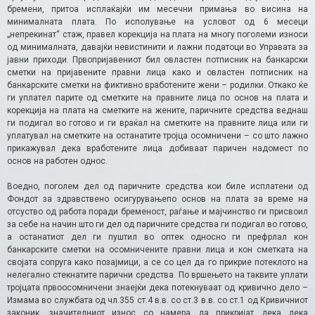
бремени, притоа исплаќајќи им месечни примања во висина на
минималната плата. По исполување на условот од 6 месеци
„непрекинат“ стаж, правел корекција на плата на многу поголеми износи
од минималната, давајќи невистинити и лажни податоци во Управата за
јавни приходи. Првопријавениот бил овластен потписник на банкарски
сметки на пријавените правни лица како и овластен потписник на
банкарските сметки на фиктивно вработените жени – родилки. Откако ќе
ги уплател парите од сметките на правните лица по основ на плата и
корекција на плата на сметките на жените, паричните средства веднаш
ги подигал во готово и ги враќал на сметките на правните лица или ги
уплатувал на сметките на останатите тројца осомничени – со што лажно
прикажувал дека вработените лица добиваат паричен надомест по
основ на работен однос.
Воедно, поголем дел од паричните средства кои биле исплатени од
Фондот за здравствено осигурувањепо основ на плата за време на
отсуство од работа поради бременост, раѓање и мајчинство ги присвоил
за себе на начин што ги дел од паричните средства ги подигал во готово,
а останатиот дел ги пуштил во оптек односно ги префрлал кон
банкарските сметки на осомничените правни лица и кон сметката на
својата сопруга како позајмици, а се со цел да го прикрие потеклото на
нелегално стекнатите парични средства. По вршењето на таквите уплати
тројцата првоосомничени знаејќи дека потекнуваат од кривично дело –
Измама во службата од чл.355 ст.4 в.в. со ст.3 в.в. со ст.1 од Кривичниот
законик, значителниот износ со намера да прикријат дека дека