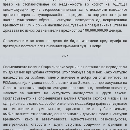
право на стопанисување со недвижноста во корист на АДССДП
овозможувајќи му на второосомничениот да го искористи наводниот
правен интерес за купопродажба на предметната парцела на која се
наоѓал уништениот објект – културно наследство од непроценлива
вредност за РСМ и со чие насилно уништување е предизвикана штета на
државата во износ од значителна вредност од 180.000.000,00 денари.
Осомничените во текот на денот ќе бидат изведени пред судија на
претходна постапка при Основниот кривичен суд – Скопје.
* * *
Споменичката целина Стара скопска чаршија е настаната во периодот од
XV до XX век врз урбана структура што потекнува од XI век. Како културно
наследство од особено големо значење е добро од општ интерес за
РСМакедонија и ужива посебна заштита со Законот за прогласување на
Старата скопска чаршија за културно наследство од особено значење,
Законот за заштита на културното наследство и други закони.
Прогласувањето на споменичката целина Старата скопска чаршија за
културно наследство од особено значење подразбира трајно зачувување
на историските, уметничките, архитектонските, урбанистичките,
амбиенталните, етнолошките, социолошките и другите научни и културни
вредности, како и автентичноста, единственоста, разновидноста,
интегралноста, староста и други својства, содржини и функции и
спречување на дејствија, појави и влијанија со кои се врши или може да