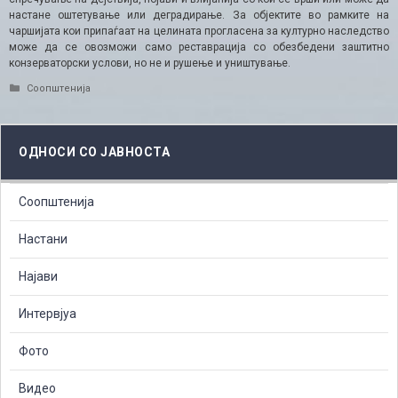
настане оштетување или деградирање. За објектите во рамките на
чаршијата кои припаѓаат на целината прогласена за културно наследство
може да се овозможи само реставрација со обезбедени заштитно
конзерваторски услови, но не и рушење и уништување.
Categories
Соопштенија
ОДНОСИ СО ЈАВНОСТА
Соопштенија
Настани
Најави
Интервјуа
Фото
Видео