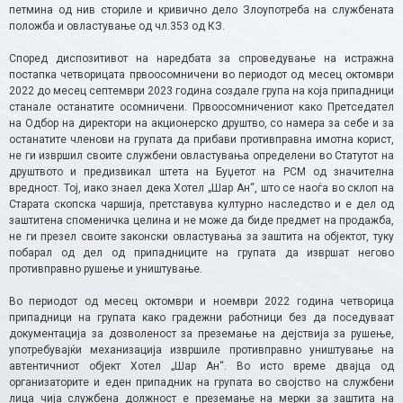
петмина од нив сториле и кривично дело Злоупотреба на службената
положба и овластување од чл.353 од КЗ.
Според диспозитивот на наредбата за спроведување на истражна
постапка четворицата првоосомничени во периодот од месец октомври
2022 до месец септември 2023 година создале група на која припадници
станале останатите осомничени. Првоосомничениот како Претседател
на Одбор на директори на акционерско друштво, со намера за себе и за
останатите членови на групата да прибави противправна имотна корист,
не ги извршил своите службени овластувања определени во Статутот на
друштвото и предизвикал штета на Буџетот на РСМ од значителна
вредност. Тој, иако знаел дека Хотел „Шар Ан“, што се наоѓа во склоп на
Старата скопска чаршија, претставува културно наследство и е дел од
заштитена споменичка целина и не може да биде предмет на продажба,
не ги презел своите законски овластувања за заштита на објектот, туку
побарал од дел од припадниците на групата да извршат негово
противправно рушење и уништување.
Во периодот од месец октомври и ноември 2022 година четворица
припадници на групата како градежни работници без да поседуваат
документација за дозволеност за преземање на дејствија за рушење,
употребувајќи механизација извршиле противправно уништување на
автентичниот објект Хотел „Шар Ан“. Во исто време двајца од
организаторите и еден припадник на групата во својство на службени
лица чија службена должност е преземање на мерки за заштита на