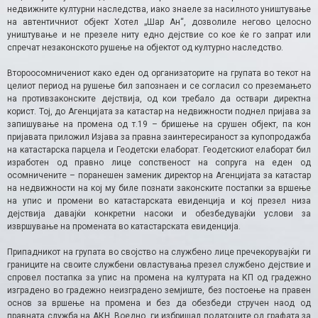
недвижните културни наследства, иако знаеле за насилното уништување
на автентичниот објект Хотел „Шар Ан“, дозволиле негово целосно
уништување и не презеле ниту едно дејствие со кое ќе го запрат или
спречат незаконското рушење на објектот од културно наследство.
Второосомничениот како еден од организаторите на групата во текот на
целиот период на рушење бил запознаен и се согласил со преземањето
на противзаконските дејствија, од кои требало да оствари директна
корист. Тој, до Агенцијата за катастар на недвижности поднел пријава за
запишување на промена од т.19 – бришење на срушен објект, па кон
пријавата приложил Изјава за правна заинтересираност за купопродажба
на катастарска парцела и Геодетски елаборат. Геодетскиот елаборат бил
изработен од правно лице сопственост на сопруга на еден од
осомничените – поранешен заменик директор на Агенцијата за катастар
на недвижности на кој му биле познати законските постапки за вршење
на упис и промени во катастарската евиденција и кој презел низа
дејствија давајќи конкретни насоки и обезбедувајќи услови за
извршување на промената во катастарската евиденција.
Припадникот на групата во својство на службено лице пречекорувајќи ги
границите на своите службени овластувања презел службено дејствие и
спровел постапка за упис на промена на културата на КП од градежно
изградено во градежно неизградено земјиште, без постоење на правен
основ за вршење на промена и без да обезбеди стручен наод од
правната служба на АКН. Воедно, ги избришал податоците од графата за