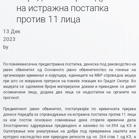
на истражна постапка
против 11 лица
13 Дек
2023
by
По повеќемесечна предистражна постапка, денеска под раководство на
јавен обвинител од Основното јавно обвинителство за гонење на
организиран криминал и корупција, единиците на МВР спроведоа акција
при што се извршени претреси на повеќе локации во Градот Скопје. Во
акцијата се одземени бројни материјални докази и приведени се девет
осомничени лица, додека две лица се недостапни на органите на
прогонот.
Предметниот јавен обвинител, постапувајќи по кривичната пријава
донесе Наредба за спроведување на истражна постапка против 11 лица
за кои постои основано сомневање дека сториле кривични дела
Злосторничко здружување предвидено и казниво по чл.394 од КЗ и
Оштетување или уништување на добра под привремена заштита или
културно наследство или природни реткости од чл. 264 став 1 од КЗ, а