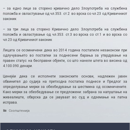
– за едно лице за сторено кривично дело Злоупотреба на службена
положба и овластување од чл.353. ст.2 во врска со чл.23 од Кривичниот
законик
– за три лица за сторено Кривично дело Злоупотреба на службена
положба и овластување од чл.353. ст.3 во врска со ст.1 и во врска со
чл.23 од Кривичниот законик
Лицата се осомничени дека во 2014 година постапиле незаконски при
одлучувањето во постапки за поднесени барања за утврдување на
правен статус на бесправни објекти, со што нанеле штета во висина од
4.100.090 денари.
Ценејќи дека се исполнети законските основи, надлежен јавен
обвинител до судија на претходна постапка поднесе и Предлог за
определување мерки за обезбедување за шестмина од осомничените.
Како мерки за обезбедување се предложени: забрана за напуштање на
живеалиште, обврска да се јавуваат во суд и одземање на патна
исправа.
Categories
Соопштенија