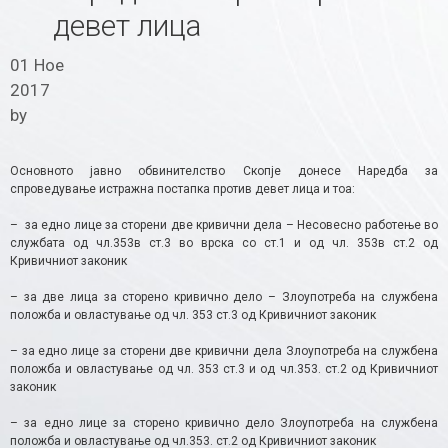
девет лица
01 Ное
2017
by
Основното јавно обвинителство Скопје донесе Наредба за
спроведување истражна постапка против девет лица и тоа:
– за едно лице за сторени две кривични дела – Несовесно работење во
службата од чл.353в ст.3 во врска со ст.1 и од чл. 353в ст.2 од
Кривичниот законик
– за две лица за сторено кривично дело – Злоупотреба на службена
положба и овластување од чл. 353 ст.3 од Кривичниот законик
– за едно лице за сторени две кривични дела Злоупотреба на службена
положба и овластување од чл. 353 ст.3 и од чл.353. ст.2 од Кривичниот
законик
– за едно лице за сторено кривично дело Злоупотреба на службена
положба и овластување од чл.353. ст.2 од Кривичниот законик