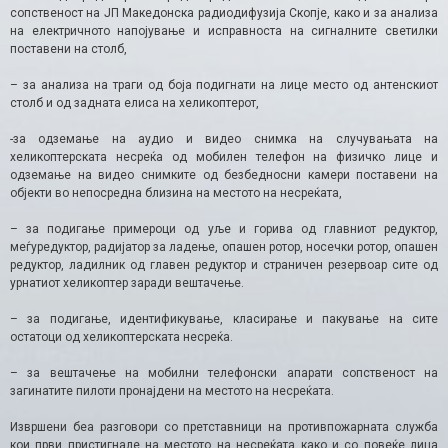
сопственост на ЈП Македонска радиодифузија Скопје, како и за анализа
на електричното напојување и исправноста на сигналните светилки
поставени на столб,
– за анализа на траги од боја подигнати на лице место од антенскиот
столб и од задната елиса на хеликоптерот,
-за одземање на аудио и видео снимка на случувањата на
хеликоптерската несреќа од мобилен телефон на физичко лице и
одземање на видео снимките од безбедносни камери поставени на
објекти во непосредна близина на местото на несреќата,
– за подигање примероци од уље и горива од главниот редуктор,
меѓуредуктор, радијатор за ладење, опашен ротор, носечки ротор, опашен
редуктор, ладилник од главен редуктор и страничен резервоар сите од
урнатиот хеликоптер заради вештачење.
– за подигање, идентификување, класирање и пакување на сите
остатоци од хеликоптерската несреќа.
– за вештачење на мобилни телефонски апарати сопственост на
загинатите пилоти пронајдени на местото на несреќата.
Извршени беа разговори со претставници на противпожарната служба
кои први пристигнале на местото на несреќата како и со повеќе лица