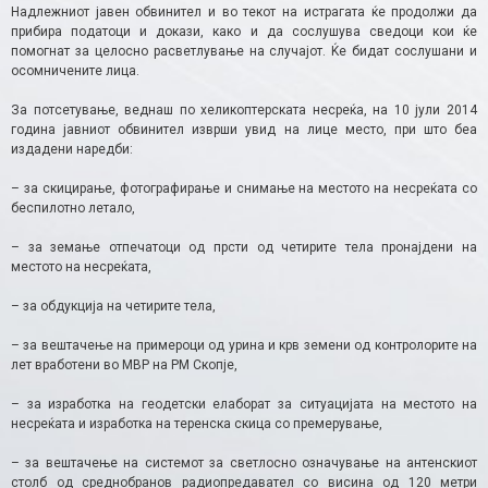
Надлежниот јавен обвинител и во текот на истрагата ќе продолжи да
прибира податоци и докази, како и да сослушува сведоци кои ќе
помогнат за целосно расветлување на случајот. Ќе бидат сослушани и
осомничените лица.
За потсетување, веднаш по хеликоптерската несреќа, на 10 јули 2014
година јавниот обвинител изврши увид на лице место, при што беа
издадени наредби:
– за скицирање, фотографирање и снимање на местото на несреќата со
беспилотно летало,
– за земање отпечатоци од прсти од четирите тела пронајдени на
местото на несреќата,
– за обдукција на четирите тела,
– за вештачење на примероци од урина и крв земени од контролорите на
лет вработени во МВР на РМ Скопје,
– за изработка на геодетски елаборат за ситуацијата на местото на
несреќата и изработка на теренска скица со премерување,
– за вештачење на системот за светлосно означување на антенскиот
столб од среднобранов радиопредавател со висина од 120 метри