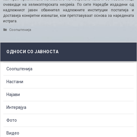
очевидци на хеликоптерската несреќа. По сите Наредби издадени од
надлежниот јавен обвинител надлежните институции постапија и
доставија конкретни извештаи, кои претставуваат основа за наредената
истрага.
Categories
Соопштенија
ОДНОСИ СО ЈАВНОСТА
Соопштенија
Настани
Најави
Интервјуа
Фото
Видео