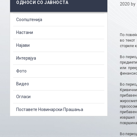
ОДНОСИ СО ЈАВНОСТА
2020
by
Соопштенија
Настани
По повеќ
во текот
Најави
сториле к
Во перио
Интервјуа
предмети
или прек
Фото
финансиск
Видео
Во перио
Кривични
прибавен
Огласи
жиросмет
првоосом
Поставете Новинарски Прашања
прибавен
извршил 
површина
Во период