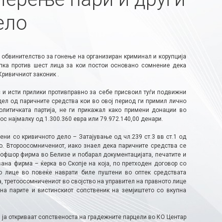
ело
обвинителство за гонење на организиран криминал и корупција
пка против шест лица за кои постои основано сомнение дека
Кривичниот законик .
 и исти прилики противправно за себе присвоил туѓи подвижни
дел од паричните средства кои во овој период ги примил лично
олитичката партија, не ги прикажал како примени донации во
ос најмалку од 1.300.360 евра или 79.972.140,00 денари.
ни со кривичното дело – Затајување од чл.239 ст.3 вв ст.1 од
о. Второосомничениот, иако знаел дека паричните средства се
 офшор фирма во Белизе и побарал документацијата, печатите и
на фирма – ќерка во Скопје на која, по претходен договор со
о лице во повеќе наврати биле пуштени во оптек средствата
, третоосомничениот во својство на управител на правното лице
на парите и вистинскиот сопственик на земјиштето со вкупна
ои ја откриваат сопственоста на градежните парцели во КО Центар