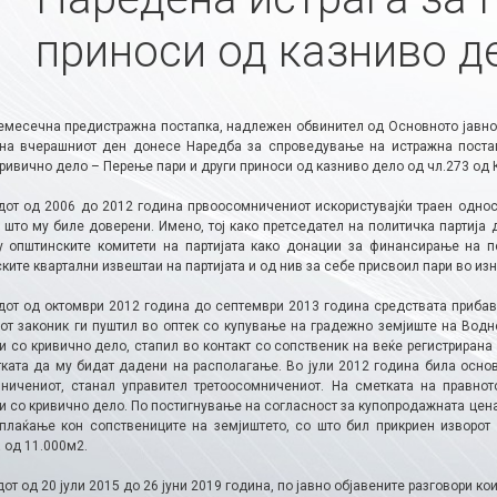
приноси од казниво д
емесечна предистражна постапка, надлежен обвинител од Основното јавно 
 на вчерашниот ден донесе Наредба за спроведување на истражна поста
ривично дело – Перење пари и други приноси од казниво дело од чл.273 од 
дот од 2006 до 2012 година првоосомничениот искористувајќи траен однос
 што му биле доверени. Имено, тој како претседател на политичка партија 
у општинските комитети на партијата како донации за финансирање на п
ите квартални извештаи на партијата и од нив за себе присвоил пари во изн
дот од октомври 2012 година до септември 2013 година средствата прибаве
от законик ги пуштил во оптек со купување на градежно земјиште на Водн
и со кривично дело, стапил во контакт со сопственик на веќе регистрирана
ката да му бидат дадени на располагање. Во јули 2012 година била основа
ничениот, станал управител третоосомничениот. На сметката на правнот
и со кривично дело. По постигнување на согласност за купопродажната цена
плаќање кон сопствениците на земјиштето, со што бил прикриен изворот 
 од 11.000м2.
от од 20 јули 2015 до 26 јуни 2019 година, по јавно објавените разговори к