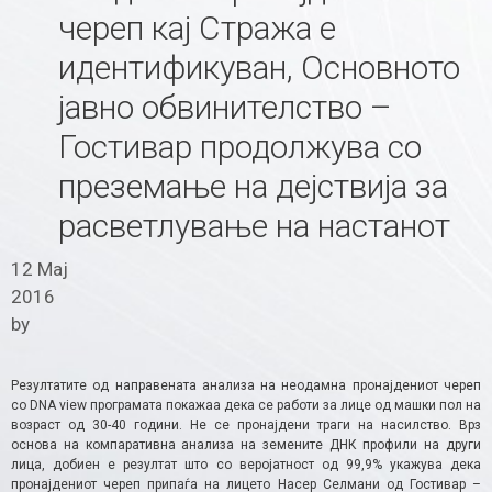
череп кај Стража е
идентификуван, Основното
јавно обвинителство –
Гостивар продолжува со
преземање на дејствија за
расветлување на настанот
12 Мај
2016
by
Резултатите од направената анализа на неодамна пронајдениот череп
со DNA view програмата покажаа дека се работи за лице од машки пол на
возраст од 30-40 години. Не се пронајдени траги на насилство. Врз
основа на компаративна анализа на земените ДНК профили на други
лица, добиен е резултат што со веројатност од 99,9% укажува дека
пронајдениот череп припаѓа на лицето Насер Селмани од Гостивар –