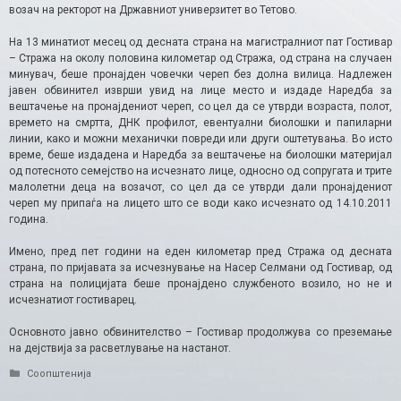
возач на ректорот на Државниот универзитет во Тетово.
На 13 минатиот месец од десната страна на магистралниот пат Гостивар
– Стража на околу половина километар од Стража, од страна на случаен
минувач, беше пронајден човечки череп без долна вилица. Надлежен
јавен обвинител изврши увид на лице место и издаде Наредба за
вештачење на пронајдениот череп, со цел да се утврди возраста, полот,
времето на смртта, ДНК профилот, евентуални биолошки и папиларни
линии, како и можни механички повреди или други оштетувања. Во исто
време, беше издадена и Наредба за вештачење на биолошки материјал
од потесното семејство на исчезнато лице, односно од сопругата и трите
малолетни деца на возачот, со цел да се утврди дали пронајдениот
череп му припаѓа на лицето што се води како исчезнато од 14.10.2011
година.
Имено, пред пет години на еден километар пред Стража од десната
страна, по пријавата за исчезнување на Насер Селмани од Гостивар, од
страна на полицијата беше пронајдено службеното возило, но не и
исчезнатиот гостиварец.
Основното јавно обвинителство – Гостивар продолжува со преземање
на дејствија за расветлување на настанот.
Categories
Соопштенија