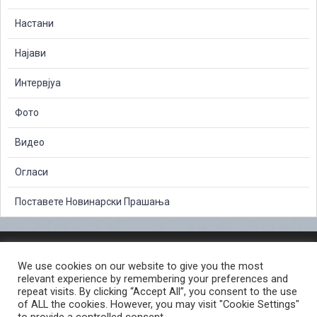
Настани
Најави
Интервјуа
Фото
Видео
Огласи
Поставете Новинарски Прашања
ЗАШТИТА НА ЛИЧНИ ПОДАТОЦИ
We use cookies on our website to give you the most
СЛОБОДЕН ПРИСТАП ДО ИНФОРМАЦИИ ОД ЈАВЕН КАРАКТЕР
relevant experience by remembering your preferences and
ПОСТАПКА ЗА ПРИЈАВА НА КРИВИЧНО ДЕЛО
КОРИСНИ ЛИНКОВИ
repeat visits. By clicking “Accept All”, you consent to the use
of ALL the cookies. However, you may visit "Cookie Settings"
ПОЛИТИКА ЗА ПРИВАТНОСТ ВЕБ СТРАНИЦА