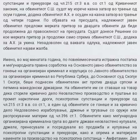
супстанции и прекурзори од чл.215 ст.3 в.в. со ст.1 од Кривичниот
законик, на обвинетиот С.Ш. судот му изрече казна затвор во траење од
осум години, додека обвинетиот А.Х. е осуден на казна затвор во траење
од четири години. По објавата на пресудата, надлежниот јавен
обвинител предложи мерката притвор за двајцата обвинети да биде
продолжена до правосилност на пресудата. Судот донесе Решение со
кое мерката притвор ја продолжи само спрема обвинетиот С.Ш., додека
за А.Х. ја укина. Незадоволен од ваквата одлука, надлежниот јавен
обвинител најави жалба.
Имено, во мај минатата година, по повеќемесечната истражна постапка
и меѓународната правна соработка на Основното јавно обвинителство за
гонење на организиран криминал и корупција со Јавното обвинителство
за организиран криминал во Република Србија, до Основниот суд Скопје
1 Скопје, беше поднесен обвинителен акт против двајца српски и
петмина македонски државјани. На обвинетите им се ставаше на товар
дека сториле кривично дело Неовластено производство и пуштање во
промет наркотични дроги, психотропни супстанции и прекурзори од
чл.215 ст.3 в.в. со ст.1, а еден од обвинетите се гонеше и за кривично
дело Недозволено изработување, држење и тргување со оружје или
распрскувачки материи од чл.396 ст.1. Обвинетите како меѓународна
организирана криминална група во двете држави неовластено купувале,
држеле, пренесувале и посредувале во продажба и купување на
психотропни супстанции и прекурзори, како и опрема и материјали
наменети за производство на психотропна супстанца – Амфетамин. Дел