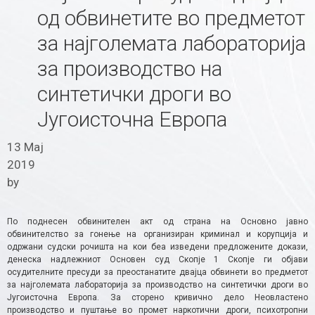
од обвинетите во предметот
за најголемата лабораторија
за производство на
синтетички дроги во
Југоисточна Европа
13 Мај
2019
by
По поднесен обвинителен акт од страна на Основно јавно
обвинителство за гонење на организиран криминал и корупција и
одржани судски рочишта на кои беа изведени предложените докази,
денеска надлежниот Основен суд Скопје 1 Скопје ги објави
осудителните пресуди за преостанатите двајца обвинети во предметот
за најголемата лабораторија за производство на синтетички дроги во
Југоисточна Европа. За сторено кривично дело Неовластено
производство и пуштање во промет наркотични дроги, психотропни