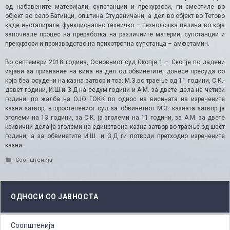
од набавените материјали, супстанции и прекурзори, ги сместиле во
објект во село Батинци, општина Студеничани, а дел во објект во Тетово
каде инсталирале функционално техничко – технолошка целина во која
започнале процес на преработка на различните материи, супстанции и
прекурзори и производство на психотропна супстанца – амфетамин.
Во септември 2018 година, Основниот суд Скопје 1 – Скопје по дадени
изјави за признание на вина на дел од обвинетите, донесе пресуда со
која беа осудени на казна затвор и тоа: М.З.во траење од 11 години, С.К.-
девет години, И.Ш.и З.Д на седум години и А.М. за двете дела на четири
години. по жалба на ОЈО ГОКК по однос на висината на изречените
казни затвор, второстепениот суд за обвинетиот М.З. казната затвор ја
зголеми на 13 години, за С.К. ја зголеми на 11 години, за А.М. за двете
кривични дела ја зголеми на единствена казна затвор во траење од шест
години, а за обвинетите И.Ш. и З.Д ги потврди претходно изречените
казни.
Categories
Соопштенија
ОДНОСИ СО ЈАВНОСТА
Соопштенија