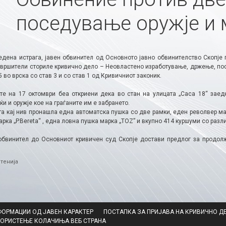
поседување оружје и 
едена истрага, јавен обвинител од Основното јавно обвинителство Скопје 
звршители сториле кривично дело – Неовластено изработување, држење, пос
5 во врска со став 3 и со став 1 од Кривичниот законик.
те на 17 октомври беа откриени дека во стан на улицата „Саса 18“ заед
ќи и оружје кое на граѓаните им е забрането.
а кај нив пронашла една автоматска пушка со две рамки, еден револвер мар
рка „P.Bereta“ , една ловна пушка марка „ТОZ” и вкупно 414 куршуми со разл
обвинител до Основниот кривичен суд Скопје достави предлог за продол
.
ries
тенија
ФОРМАЦИИ ОД ЈАВЕН КАРАКТЕР
ПОСТАПКА ЗА ПРИЈАВА НА КРИВИЧНО Д
КОРИСТЕЊЕ КОЛАЧИЊА ВЕБ СТРАНА