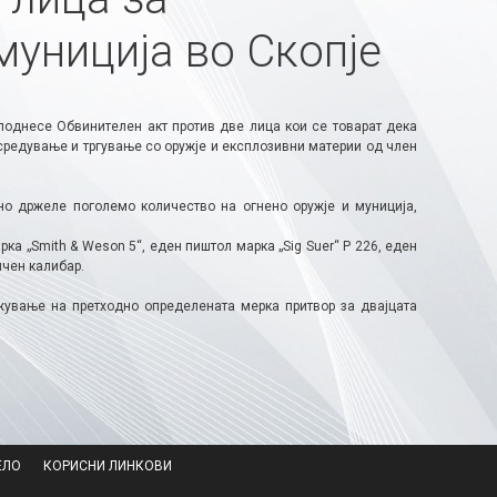
муниција во Скопје
поднесе Обвинителен акт против две лица кои се товарат дека
редување и тргување со оружје и експлозивни материи од член
но држеле поголемо количество на огнено оружје и муниција,
ка „Smith & Weson 5“, еден пиштол марка „Sig Suer“ P 226, еден
ичен калибар.
жување на претходно определената мерка притвор за двајцата
ЕЛО
КОРИСНИ ЛИНКОВИ