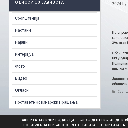
ОДНОСИ СО ЈАВНОСТА
2024
by
Соопштенија
Настани
По спров
како сои
Најави
396 став 
Обвинети
Интервјуа
вклучувај
Полицијат
Фото
пиштол ма
Видео
Јавниот 
обвинети
Огласи
Catego
Соопш
Поставете Новинарски Прашања
ЗАШТИТА НА ЛИЧНИ ПОДАТОЦИ
СЛОБОДЕН ПРИСТАП ДО ИН
ПОЛИТИКА ЗА ПРИВАТНОСТ ВЕБ СТРАНИЦА
ПОЛИТИКА ЗА 