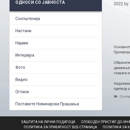
ОДНОСИ СО ЈАВНОСТА
2022
by
Соопштенија
Настани
Најави
Основнот
Противпра
Интервјуа
Обвинети
Фото
движење 
главата и
Видео
Надлежни
притвор з
Огласи
Catego
Соопш
Поставете Новинарски Прашања
ЗАШТИТА НА ЛИЧНИ ПОДАТОЦИ
СЛОБОДЕН ПРИСТАП ДО ИН
ПОЛИТИКА ЗА ПРИВАТНОСТ ВЕБ СТРАНИЦА
ПОЛИТИКА ЗА 