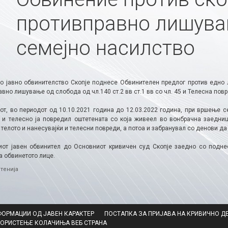
противправно лишува
семејно насилство
о јавно обвинителство Скопје поднесе Обвинителен предлог против едно 
вно лишување од слобода од чл.140 ст.2 вв ст.1 вв со чл. 45 и Телесна повре
от, во периодот од 10.10.2021 година до 12.03.2022 година, при вршење с
и телесно ја повредил оштетената со која живеел во вонбрачна заедница
 телото и нанесувајќи и телесни повреди, а потоа и забранувал со денови д
от јавен обвинител до Основниот кривичен суд Скопје заедно со подне
а обвинетото лице.​
ries
тенија
ФОРМАЦИИ ОД ЈАВЕН КАРАКТЕР
ПОСТАПКА ЗА ПРИЈАВА НА КРИВИЧНО Д
КОРИСТЕЊЕ КОЛАЧИЊА ВЕБ СТРАНА