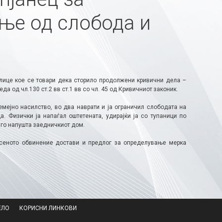
ње од слобода и
лице кое се товари дека сторило продолжени кривични дела –
да од чл.130 ст.2 вв ст.1 вв со чл. 45 од Кривичниот законик.
емејно насилство, во два наврати и ја ограничил слободата на
. Физички ја напаѓал оштетената, удирајќи ја со тупаници по
а го напушта заедничкиот дом.
сеното обвинение достави и предлог за определување мерка
ЕЛО
КОРИСНИ ЛИНКОВИ